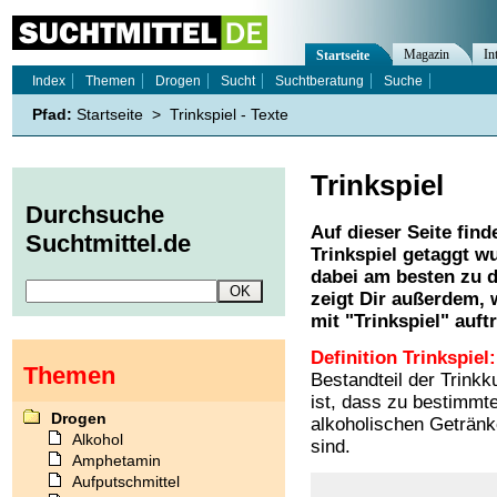
Magazin
In
Startseite
Index
Themen
Drogen
Sucht
Suchtberatung
Suche
Pfad:
Startseite
>
Trinkspiel - Texte
Trinkspiel
Durchsuche
Auf dieser Seite find
Suchtmittel.de
Trinkspiel
getaggt wu
dabei am besten zu d
zeigt Dir außerdem,
mit "
Trinkspiel
" auft
Definition Trinkspiel:
Themen
Bestandteil der Trinkk
ist, dass zu bestimm
Drogen
alkoholischen Getränk
Alkohol
sind.
Amphetamin
Aufputschmittel