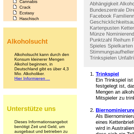
Cannabis
Abhängigkeit
Alkoho
Crack
Bundeszentrale
Dir
Ecstasy
Facebook
Familienm
Haschisch
Geschicklichkeitsa
Heroin
Kartenpusten
Kette
Ibogain
Münze
Nominieren
Koffein
Punktzahl
Reihum
Alkoholsucht
Kokain
Spieles
Spielkarten
Lachgas
Stimmungsaufheller
LSD
Alkoholsucht kann durch den
Trinkspielen
Unfallr
Marihuana
Konsum kleinerer Mengen
Alkohol beginnen, in
Medikamente
Deutschland gibt es über 4,3
Meskalin
Mio. Alkoholiker.
Trinkspiel
Metamphetamin
Hier Informieren ...
Ein Trinkspiel is
Methadon
festgelegt ist, 
Morphin
Mengen an alkoh
Muskatnuss
Mitspieler zu tri
Nikotin
Opium
Unterstütze uns
Pilze
Biernominierun
Poppers
Als Biernominier
Psychopharmaka
Dieses Informationsangebot
eines Kettenbrie
benötigt Zeit und Geld, um
Schlafmittel
wird in Australie
ausgebaut und betrieben zu
Schmerzmittel