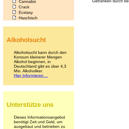
Getränken durch bes
Cannabis
Crack
Ecstasy
Haschisch
Heroin
Ibogain
Koffein
Alkoholsucht
Kokain
Lachgas
LSD
Alkoholsucht kann durch den
Marihuana
Konsum kleinerer Mengen
Alkohol beginnen, in
Medikamente
Deutschland gibt es über 4,3
Meskalin
Mio. Alkoholiker.
Metamphetamin
Hier Informieren ...
Methadon
Morphin
Muskatnuss
Nikotin
Opium
Unterstütze uns
Pilze
Poppers
Psychopharmaka
Dieses Informationsangebot
benötigt Zeit und Geld, um
Schlafmittel
ausgebaut und betrieben zu
Schmerzmittel