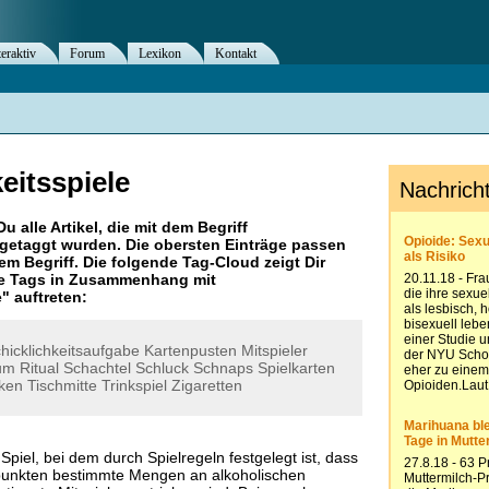
teraktiv
Forum
Lexikon
Kontakt
eitsspiele
Du alle Artikel, die mit dem Begriff
getaggt wurden. Die obersten Einträge passen
m Begriff. Die folgende Tag-Cloud zeigt Dir
re Tags in Zusammenhang mit
e
" auftreten:
hicklichkeitsaufgabe
Kartenpusten
Mitspieler
um
Ritual
Schachtel
Schluck
Schnaps
Spielkarten
nken
Tischmitte
Trinkspiel
Zigaretten
n Spiel, bei dem durch Spielregeln festgelegt ist, dass
punkten bestimmte Mengen an alkoholischen