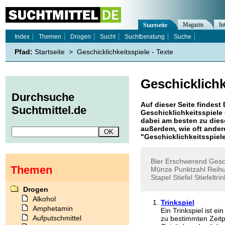
Magazin
In
Startseite
Index
Themen
Drogen
Sucht
Suchtberatung
Suche
Pfad:
Startseite
>
Geschicklichkeitsspiele - Texte
Geschicklichk
Durchsuche
Auf dieser Seite findest 
Suchtmittel.de
Geschicklichkeitsspiele
dabei am besten zu diese
außerdem, wie oft ande
"
Geschicklichkeitsspiel
Bier
Erschwerend
Gesc
Themen
Münze
Punktzahl
Reih
Stapel
Stiefel
Stiefeltri
Drogen
Alkohol
Trinkspiel
Amphetamin
Ein Trinkspiel ist ei
Aufputschmittel
zu bestimmten Zeit