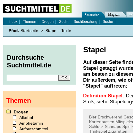
Magazin
In
Startseite
Index
Themen
Drogen
Sucht
Suchtberatung
Suche
Pfad:
Startseite
>
Stapel - Texte
Stapel
Durchsuche
Auf dieser Seite find
Suchtmittel.de
Stapel
getaggt wurden
am besten zu diesem 
Dir außerdem, wie o
"
Stapel
" auftreten:
Definition Stapel:
Der
Themen
Stoß, siehe Stapelun
Drogen
Bier
Erschwerend
Gesc
Alkohol
Kartenpusten
Mitspiele
Amphetamin
Schluck
Schnaps
Spiel
Aufputschmittel
Trinkspiel
Zigaretten