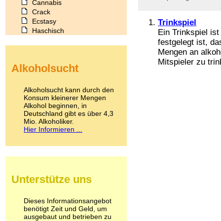
Cannabis
Crack
Ecstasy
Trinkspiel
Haschisch
Ein Trinkspiel is
Heroin
festgelegt ist, 
Ibogain
Mengen an alkoh
Koffein
Mitspieler zu tri
Alkoholsucht
Kokain
Lachgas
LSD
Alkoholsucht kann durch den
Marihuana
Konsum kleinerer Mengen
Alkohol beginnen, in
Medikamente
Deutschland gibt es über 4,3
Meskalin
Mio. Alkoholiker.
Metamphetamin
Hier Informieren ...
Methadon
Morphin
Muskatnuss
Nikotin
Opium
Unterstütze uns
Pilze
Poppers
Psychopharmaka
Dieses Informationsangebot
benötigt Zeit und Geld, um
Schlafmittel
ausgebaut und betrieben zu
Schmerzmittel