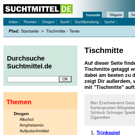
Magazin
In
Startseite
Index
Themen
Drogen
Sucht
Suchtberatung
Suche
Pfad:
Startseite
>
Tischmitte - Texte
Tischmitte
Durchsuche
Auf dieser Seite find
Suchtmittel.de
Tischmitte
getaggt w
dabei am besten zu d
zeigt Dir außerdem,
mit "
Tischmitte
" auf
Themen
Bier
Erschwerend
Gesc
Kartenpusten
Mitspiele
Schluck
Schnaps
Spiel
Drogen
Zigaretten
Alkohol
Amphetamin
Aufputschmittel
Trinkspiel