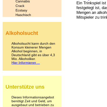
Cannabis
Ein Trinkspiel is
Crack
festgelegt ist, 
Ecstasy
Mengen an alkoh
Haschisch
Mitspieler zu tri
Heroin
Ibogain
Koffein
Alkoholsucht
Kokain
Lachgas
LSD
Alkoholsucht kann durch den
Marihuana
Konsum kleinerer Mengen
Alkohol beginnen, in
Medikamente
Deutschland gibt es über 4,3
Meskalin
Mio. Alkoholiker.
Metamphetamin
Hier Informieren ...
Methadon
Morphin
Muskatnuss
Nikotin
Opium
Unterstütze uns
Pilze
Poppers
Psychopharmaka
Dieses Informationsangebot
benötigt Zeit und Geld, um
Schlafmittel
ausgebaut und betrieben zu
Schmerzmittel