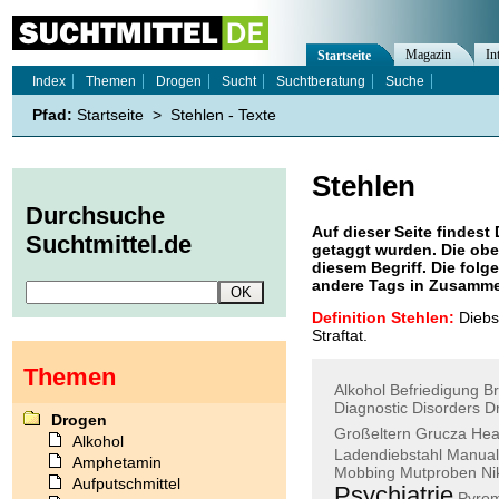
Magazin
In
Startseite
Index
Themen
Drogen
Sucht
Suchtberatung
Suche
Pfad:
Startseite
>
Stehlen - Texte
Stehlen
Durchsuche
Auf dieser Seite findest 
Suchtmittel.de
getaggt wurden. Die obe
diesem Begriff. Die folg
andere Tags in Zusamme
Definition Stehlen:
Diebst
Straftat.
Themen
Alkohol
Befriedigung
Br
Diagnostic
Disorders
D
Drogen
Großeltern
Grucza
Hea
Alkohol
Ladendiebstahl
Manual
Amphetamin
Mobbing
Mutproben
Ni
Aufputschmittel
Psychiatrie
Pyro