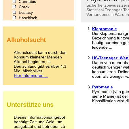
Cannabis
Sicherheitsbewusstsein
Crack
Statistical
Teenager
Te
Ecstasy
Vorhandensein
Warenh
Haschisch
Heroin
Ibogain
Kleptomanie
Die Kleptomanie (gri
Koffein
Bezeichnung für zwa
Alkoholsucht
Kokain
häufig nur einen ge
Lachgas
leidende ...
LSD
Alkoholsucht kann durch den
Marihuana
Konsum kleinerer Mengen
US-Teenager: Weni
Alkohol beginnen, in
Medikamente
Daten von mehr als
Deutschland gibt es über 4,3
Meskalin
deutlich weniger wah
Mio. Alkoholiker.
konsumieren. Delinq
Metamphetamin
Hier Informieren ...
ebenfalls weniger wa
Methadon
Morphin
Pyromanie
Muskatnuss
Pyromanie (von grie
Nikotin
siehe Manie) ist de
Opium
Klassifikation wird d
Unterstütze uns
Pilze
Poppers
Psychopharmaka
Dieses Informationsangebot
benötigt Zeit und Geld, um
Schlafmittel
ausgebaut und betrieben zu
Schmerzmittel