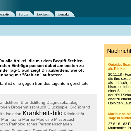
teraktiv
Forum
Lexikon
Kontakt
Du alle Artikel, die mit dem Begriff
Stehlen
rsten Einträge passen dabei am besten zu
ende Tag-Cloud zeigt Dir außerdem, wie oft
nhang mit "
Stehlen
" auftreten:
ahl ist eine gegen fremdes Eigentum gerichtete
andstiftern
Brandstiftung
Diagnosekatalog
rogen
Drogenmissbrauch
Glücksspiel
Großbrand
Krankheitsbild
lth
Isolation
Kriminalität
Marihuana
Marnie
Medicine
Missbrauch
kotin
Pathologisches
Personenschäden
manen
Pyromanie
Raserei
Sachschäden