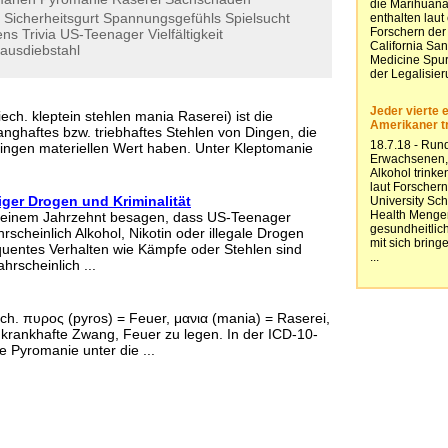
Sicherheitsgurt
Spannungsgefühls
Spielsucht
ens
Trivia
US-Teenager
Vielfältigkeit
ausdiebstahl
ech. kleptein stehlen mania Raserei) ist die
nghaftes bzw. triebhaftes Stehlen von Dingen, die
ringen materiellen Wert haben. Unter Kleptomanie
ger Drogen und Kriminalität
 einem Jahrzehnt besagen, dass US-Teenager
rscheinlich Alkohol, Nikotin oder illegale Drogen
uentes Verhalten wie Kämpfe oder Stehlen sind
hrscheinlich ...
ch. πυρος (pyros) = Feuer, μανια (mania) = Raserei,
r krankhafte Zwang, Feuer zu legen. In der ICD-10-
ie Pyromanie unter die ...