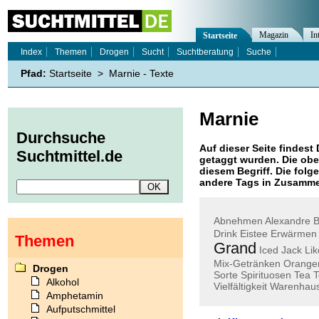
Magazin
In
Startseite
Index
Themen
Drogen
Sucht
Suchtberatung
Suche
Pfad:
Startseite
>
Marnie - Texte
Marnie
Durchsuche
Auf dieser Seite findest 
Suchtmittel.de
getaggt wurden. Die obe
diesem Begriff. Die folg
andere Tags in Zusamme
Abnehmen
Alexandre
B
Drink
Eistee
Erwärmen
Themen
Grand
Iced
Jack
Lik
Mix-Getränken
Orangen
Drogen
Sorte
Spirituosen
Tea
T
Alkohol
Vielfältigkeit
Warenhaus
Amphetamin
Aufputschmittel