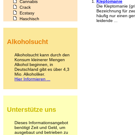
Kleptomanie
Cannabis
Die Kleptomanie (gri
Crack
Bezeichnung für zwa
Ecstasy
häufig nur einen ge
Haschisch
leidende ...
Heroin
Ibogain
Koffein
Alkoholsucht
Kokain
Lachgas
LSD
Alkoholsucht kann durch den
Marihuana
Konsum kleinerer Mengen
Alkohol beginnen, in
Medikamente
Deutschland gibt es über 4,3
Meskalin
Mio. Alkoholiker.
Metamphetamin
Hier Informieren ...
Methadon
Morphin
Muskatnuss
Nikotin
Opium
Unterstütze uns
Pilze
Poppers
Psychopharmaka
Dieses Informationsangebot
benötigt Zeit und Geld, um
Schlafmittel
ausgebaut und betrieben zu
Schmerzmittel