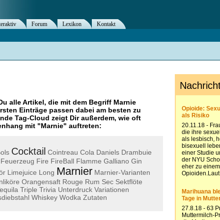
teraktiv
Forum
Lexikon
Kontakt
Du alle Artikel, die mit dem Begriff
Marnie
rsten Einträge passen dabei am besten zu
ende Tag-Cloud zeigt Dir außerdem, wie oft
nhang mit "
Marnie
" auftreten:
Cocktail
ols
Cointreau
Cola
Daniels
Drambuie
Feuerzeug
Fire
FireBall
Flamme
Galliano
Gin
Marnier
ör
Limejuice
Long
Marnier-Varianten
liköre
Orangensaft
Rouge
Rum
Sec
Sektflöte
equila
Triple
Trivia
Unterdruck
Variationen
diebstahl
Whiskey
Wodka
Zutaten