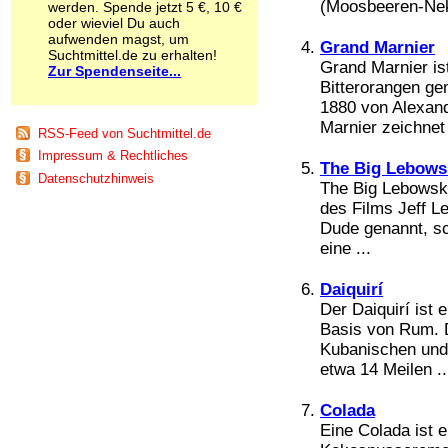
(Moosbeeren-Nekt
werden. Spende jetzt 5 €, 10 €
Schnüffelstoffe
oder wieviel Du auch
Spice
aufwenden magst, um
Grand Marnier
Sucht / Süchte
Suchtmittel.de zu erhalten!
Grand Marnier is
Zur Spendenseite...
Alkoholsucht
Bitterorangen ge
Arbeitssucht
1880 von Alexand
Co-Abhängigkeit
Marnier zeichnet
Computersucht
RSS-Feed von Suchtmittel.de
Ess-Brechsucht
Impressum & Rechtliches
Essstörungen
The Big Lebows
Datenschutzhinweis
Fernsehsucht
The Big Lebowski
Fresssucht
des Films Jeff L
Internetsucht
Dude genannt, sc
Kaufsucht
eine ...
Koffeinsucht
Magersucht
Daiquirí
Mediensucht
Der Daiquirí ist e
Medikamentensucht
Basis von Rum. 
Nikotinsucht
Kubanischen und 
Pornografiesucht
etwa 14 Meilen ..
Sammelsucht
Sexsucht
Colada
Spielsucht
Eine Colada ist 
Medien