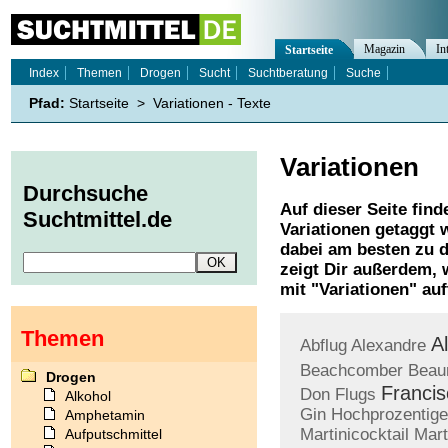
Magazin
In
Startseite
Index
Themen
Drogen
Sucht
Suchtberatung
Suche
Pfad:
Startseite
>
Variationen - Texte
Variationen
Durchsuche
Auf dieser Seite find
Suchtmittel.de
Variationen
getaggt w
dabei am besten zu d
zeigt Dir außerdem,
mit "
Variationen
" auf
Themen
A
Abflug
Alexandre
Beachcomber
Beau
Drogen
Francis
Don
Flugs
Alkohol
Gin
Hochprozentige
Amphetamin
Martinicocktail
Mart
Aufputschmittel