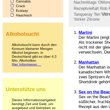
Cannabis
Nachmittags
OMor
Crack
Rezeptvielfalt
Rob
Ecstasy
Ver
Tanqueray
Ten
Haschisch
Yorker
Zitrone
Heroin
Ibogain
Koffein
Martini
Alkoholsucht
Kokain
Der Martini (engl.
Lachgas
Als trockener Sho
LSD
Alkoholsucht kann durch den
nicht mit der gl
Marihuana
Konsum kleinerer Mengen
verwechseln. Der
Alkohol beginnen, in
Medikamente
Deutschland gibt es über 4,3
Meskalin
Mio. Alkoholiker.
Metamphetamin
Manhattan
Hier Informieren ...
Methadon
Der Manhattan ist
Morphin
kanadischem Whi
Muskatnuss
zwei Spritzern A
Nikotin
Shortdrink gehört 
Opium
Unterstütze uns
Pilze
Sex on the Bea
Poppers
Sex on the Beach
Psychopharmaka
Dieses Informationsangebot
süßlicher, frucht
benötigt Zeit und Geld, um
Schlafmittel
Rezept aus den 
ausgebaut und betrieben zu
Schmerzmittel