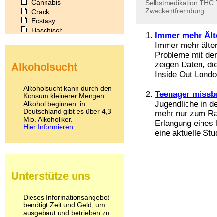
Cannabis
Selbstmedikation
THC
Zweckentfremdung
Crack
Ecstasy
Haschisch
Immer mehr Ält
Heroin
Immer mehr älte
Ibogain
Probleme mit dem
Koffein
zeigen Daten, di
Alkoholsucht
Kokain
Inside Out London
Lachgas
LSD
Alkoholsucht kann durch den
Teenager missbr
Marihuana
Konsum kleinerer Mengen
Jugendliche in d
Alkohol beginnen, in
Medikamente
Deutschland gibt es über 4,3
Meskalin
mehr nur zum Ra
Mio. Alkoholiker.
Metamphetamin
Erlangung eines
Hier Informieren ...
Methadon
eine aktuelle Stud
Morphin
Muskatnuss
Nikotin
Opium
Unterstütze uns
Pilze
Poppers
Psychopharmaka
Dieses Informationsangebot
benötigt Zeit und Geld, um
Schlafmittel
ausgebaut und betrieben zu
Schmerzmittel