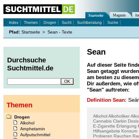
Magazin
In
Startseite
Index
Themen
Drogen
Sucht
Suchtberatung
Suche
Pfad:
Startseite
>
Sean - Texte
Sean
Durchsuche
Auf dieser Seite find
Suchtmittel.de
Sean
getaggt wurden.
am besten zu diesem 
Dir außerdem, wie o
"
Sean
" auftreten:
Definition Sean:
Seán
Themen
Alkohol
Alkoholiker
Alk
Drogen
Cannabis
Clarkin
Dosis
Alkohol
E-Zigarette
Erlangung
Amphetamin
Hilfsangebote
Konsum
Aufputschmittel
Probieren
Rauchen
Ra