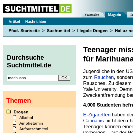
Startseite
I
Magazin
Artikel
Nachrichten
Pfad:
Startseite
>
Suchtmittel
>
Illegale Drogen
>
Halluzin
Teenager mis
Durchsuche
für Marihuan
Suchtmittel.de
Jugendliche in den U
zum
Rauchen
, sonder
Rausches. Zu diesem S
Yale University. Demna
Zweckentfremdung bere
Themen
4.000 Studenten befr
Drogen
E-Zigaretten
haben den
Alkohol
Cannabis
nicht den ch
Amphetamin
Teenager können einen
Aufputschmittel
verbergen. Laut der B