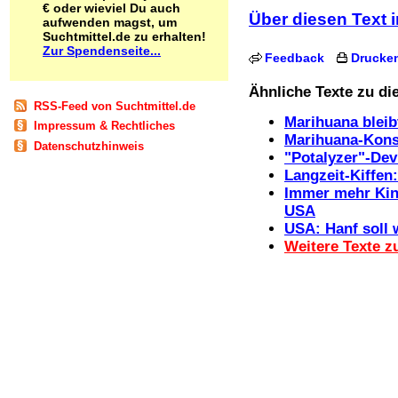
€ oder wieviel Du auch
Schnüffelstoffe
Über diesen Text i
aufwenden magst, um
Spice
Suchtmittel.de zu erhalten!
Sucht / Süchte
Zur Spendenseite...
Feedback
Drucke
Alkoholsucht
Arbeitssucht
Ähnliche Texte zu d
Co-Abhängigkeit
RSS-Feed von Suchtmittel.de
Computersucht
Marihuana bleib
Impressum & Rechtliches
Ess-Brechsucht
Marihuana-Kons
Datenschutzhinweis
Essstörungen
"Potalyzer"-Dev
Fernsehsucht
Langzeit-Kiffen
Fresssucht
Immer mehr Kin
Internetsucht
USA
Kaufsucht
USA: Hanf soll 
Koffeinsucht
Weitere Texte z
Magersucht
Mediensucht
Medikamentensucht
Nikotinsucht
Pornografiesucht
Sammelsucht
Sexsucht
Spielsucht
Medien