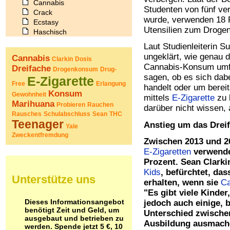
Cannabis
Studenten von fünf ve
Crack
wurde, verwenden 18 P
Ecstasy
Utensilien zum Droge
Haschisch
Heroin
Laut Studienleiterin S
Ibogain
ungeklärt, wie genau 
Cannabis
Clarkin
Dosis
Koffein
Cannabis-Konsum umfu
Dreifache
Drogenkonsum
Drug-
Kokain
sagen, ob es sich dab
E-Zigarette
Lachgas
Free
Erlangung
handelt oder um berei
LSD
Konsum
Gewohnheit
mittels
E-Zigarette
zu 
Marihuana
Marihuana
Probieren
Rauchen
darüber nicht wissen, 
Medikamente
Rausches
Schulabschluss
Sean
THC
Meskalin
Teenager
Anstieg um das Drei
Yale
Metamphetamin
Zweckentfremdung
Methadon
Zwischen 2013 und 20
Morphin
E-Zigaretten
verwende
Muskatnuss
Prozent. Sean Clarki
Nikotin
Kids
, befürchtet, da
Unterstütze uns
Opium
erhalten, wenn sie
Ca
Pilze
"Es gibt viele Kinde
Poppers
Dieses Informationsangebot
jedoch auch einige,
Psychopharmaka
benötigt Zeit und Geld, um
Unterschied zwische
Schlafmittel
ausgebaut und betrieben zu
Ausbildung ausmach
werden. Spende jetzt 5 €, 10
Schmerzmittel