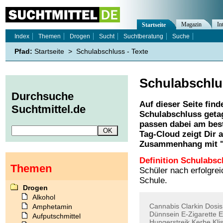
Magazin
In
Startseite
Index
Themen
Drogen
Sucht
Suchtberatung
Suche
Pfad:
Startseite
>
Schulabschluss - Texte
Schulabschlu
Durchsuche
Auf dieser Seite find
Suchtmittel.de
Schulabschluss
getag
passen dabei am best
Tag-Cloud zeigt Dir 
Zusammenhang mit 
Definition Schulabsc
Themen
Schüler nach erfolgre
Schule.
Drogen
Alkohol
Cannabis
Clarkin
Dosis
Amphetamin
Dünnsein
E-Zigarette
E
Aufputschmittel
Hungerstreik
Kerbe
Kli