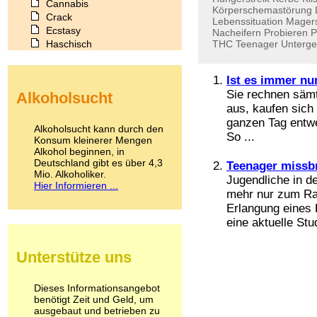
Cannabis
Körperschemastörung
Crack
Lebenssituation
Mager
Ecstasy
Nacheifern
Probieren
P
Haschisch
THC
Teenager
Unterge
Heroin
Ibogain
Ist es immer nu
Koffein
Sie rechnen sämt
Alkoholsucht
Kokain
aus, kaufen sich
Lachgas
ganzen Tag entwe
LSD
Alkoholsucht kann durch den
So ...
Marihuana
Konsum kleinerer Mengen
Alkohol beginnen, in
Medikamente
Deutschland gibt es über 4,3
Meskalin
Teenager missbr
Mio. Alkoholiker.
Metamphetamin
Jugendliche in d
Hier Informieren ...
Methadon
mehr nur zum Ra
Morphin
Erlangung eines
Muskatnuss
eine aktuelle Stud
Nikotin
Opium
Unterstütze uns
Pilze
Poppers
Psychopharmaka
Dieses Informationsangebot
benötigt Zeit und Geld, um
Schlafmittel
ausgebaut und betrieben zu
Schmerzmittel