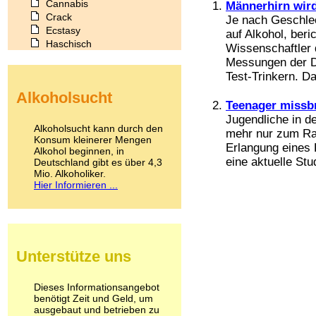
Cannabis
Männerhirn wird
Crack
Je nach Geschlec
Ecstasy
auf Alkohol, ber
Haschisch
Wissenschaftler 
Heroin
Messungen der D
Ibogain
Test-Trinkern. Da
Koffein
Alkoholsucht
Kokain
Teenager missbr
Lachgas
Jugendliche in d
LSD
Alkoholsucht kann durch den
mehr nur zum Ra
Marihuana
Konsum kleinerer Mengen
Erlangung eines
Alkohol beginnen, in
Medikamente
eine aktuelle Stud
Deutschland gibt es über 4,3
Meskalin
Mio. Alkoholiker.
Metamphetamin
Hier Informieren ...
Methadon
Morphin
Muskatnuss
Nikotin
Opium
Unterstütze uns
Pilze
Poppers
Psychopharmaka
Dieses Informationsangebot
benötigt Zeit und Geld, um
Schlafmittel
ausgebaut und betrieben zu
Schmerzmittel