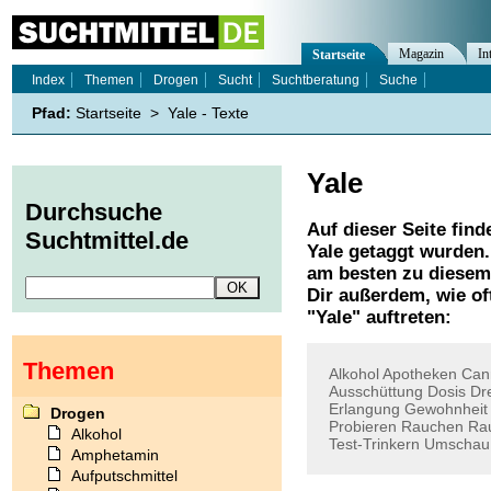
Magazin
In
Startseite
Index
Themen
Drogen
Sucht
Suchtberatung
Suche
Pfad:
Startseite
>
Yale - Texte
Yale
Durchsuche
Auf dieser Seite find
Suchtmittel.de
Yale
getaggt wurden. 
am besten zu diesem 
Dir außerdem, wie o
"
Yale
" auftreten:
Themen
Alkohol
Apotheken
Can
Ausschüttung
Dosis
Dr
Erlangung
Gewohnheit
Drogen
Probieren
Rauchen
Ra
Alkohol
Test-Trinkern
Umschau
Amphetamin
Aufputschmittel