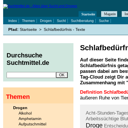
Magazin
In
Startseite
Index
Themen
Drogen
Sucht
Suchtberatung
Suche
Pfad:
Startseite
>
Schlafbedürfnis - Texte
Schlafbedürf
Durchsuche
Auf dieser Seite find
Suchtmittel.de
Schlafbedürfnis
geta
passen dabei am best
Tag-Cloud zeigt Dir 
Zusammenhang mit 
Definition Schlafbedü
Themen
äußeren Ruhe von Tie
Drogen
Acht-Stunden-Tage
Alkohol
Arbeitssüchtige
Blu
Amphetamin
Aufputschmittel
Droge
Entscheid