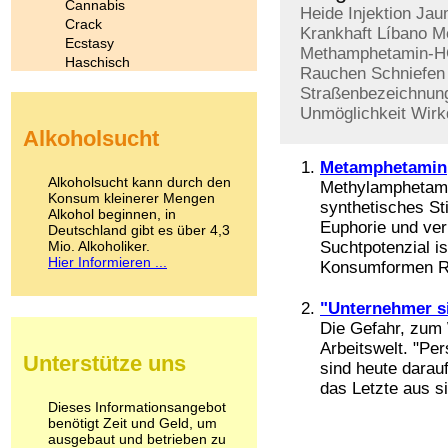
Cannabis
Heide
Injektion
Jau
Crack
Krankhaft
Líbano
M
Ecstasy
Methamphetamin-H
Haschisch
Rauchen
Schniefen
Heroin
Straßenbezeichnun
Ibogain
Unmöglichkeit
Wirk
Koffein
Alkoholsucht
Kokain
Lachgas
Metamphetamin
LSD
Alkoholsucht kann durch den
Methylamphetami
Marihuana
Konsum kleinerer Mengen
synthetisches St
Alkohol beginnen, in
Medikamente
Euphorie und ver
Deutschland gibt es über 4,3
Meskalin
Mio. Alkoholiker.
Suchtpotenzial i
Metamphetamin
Hier Informieren ...
Konsumformen Ra
Methadon
Morphin
"Unternehmer si
Muskatnuss
Die Gefahr, zum 
Nikotin
Opium
Arbeitswelt. "Pe
Unterstütze uns
Pilze
sind heute darau
Poppers
das Letzte aus si
Psychopharmaka
Dieses Informationsangebot
benötigt Zeit und Geld, um
Schlafmittel
ausgebaut und betrieben zu
Schmerzmittel