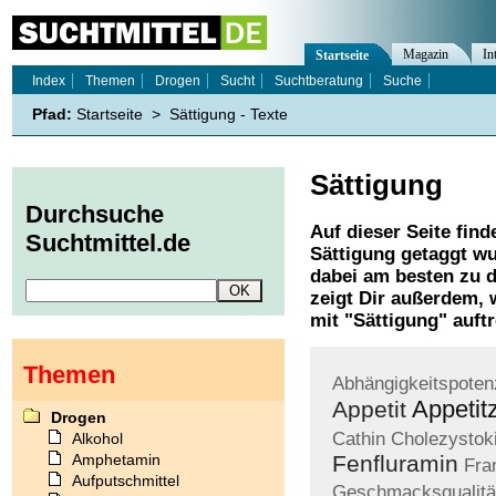
Magazin
In
Startseite
Index
Themen
Drogen
Sucht
Suchtberatung
Suche
Pfad:
Startseite
>
Sättigung - Texte
Sättigung
Durchsuche
Auf dieser Seite find
Suchtmittel.de
Sättigung
getaggt wu
dabei am besten zu d
zeigt Dir außerdem,
mit "
Sättigung
" auft
Themen
Abhängigkeitspoten
Appetit
Appetit
Drogen
Cathin
Cholezystok
Alkohol
Amphetamin
Fenfluramin
Fra
Aufputschmittel
Geschmacksqualitä