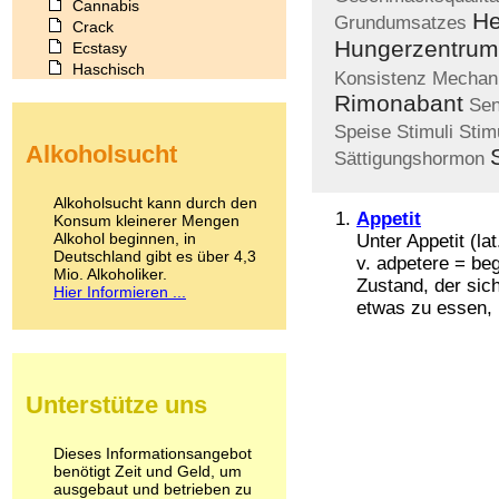
Cannabis
H
Grundumsatzes
Crack
Hungerzentrum
Ecstasy
Haschisch
Konsistenz
Mechan
Heroin
Rimonabant
Sen
Ibogain
Speise
Stimuli
Stim
Koffein
Alkoholsucht
Kokain
Sättigungshormon
Lachgas
LSD
Alkoholsucht kann durch den
Marihuana
Appetit
Konsum kleinerer Mengen
Alkohol beginnen, in
Medikamente
Unter Appetit (la
Deutschland gibt es über 4,3
Meskalin
v. adpetere = be
Mio. Alkoholiker.
Metamphetamin
Zustand, der sich
Hier Informieren ...
Methadon
etwas zu essen, .
Morphin
Muskatnuss
Nikotin
Opium
Unterstütze uns
Pilze
Poppers
Psychopharmaka
Dieses Informationsangebot
benötigt Zeit und Geld, um
Schlafmittel
ausgebaut und betrieben zu
Schmerzmittel