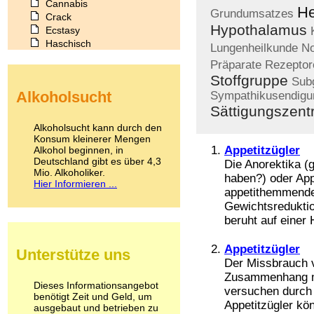
Cannabis
H
Grundumsatzes
Crack
Hypothalamus
Ecstasy
Haschisch
Lungenheilkunde
No
Heroin
Präparate
Rezeptor
Ibogain
Stoffgruppe
Sub
Koffein
Alkoholsucht
Sympathikusendigu
Kokain
Sättigungszen
Lachgas
LSD
Alkoholsucht kann durch den
Marihuana
Konsum kleinerer Mengen
Appetitzügler
Alkohol beginnen, in
Medikamente
Deutschland gibt es über 4,3
Meskalin
Die Anorektika (g
Mio. Alkoholiker.
Metamphetamin
haben?) oder Appe
Hier Informieren ...
Methadon
appetithemmende
Morphin
Gewichtsreduktio
Muskatnuss
beruht auf einer
Nikotin
Opium
Appetitzügler
Unterstütze uns
Pilze
Der Missbrauch v
Poppers
Zusammenhang m
Psychopharmaka
Dieses Informationsangebot
versuchen durch
benötigt Zeit und Geld, um
Schlafmittel
Appetitzügler kö
ausgebaut und betrieben zu
Schmerzmittel