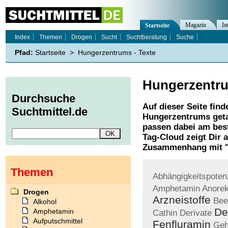
Magazin
In
Startseite
Index
Themen
Drogen
Sucht
Suchtberatung
Suche
Pfad:
Startseite
>
Hungerzentrums - Texte
Hungerzentr
Durchsuche
Auf dieser Seite find
Suchtmittel.de
Hungerzentrums
geta
passen dabei am best
Tag-Cloud zeigt Dir 
Zusammenhang mit 
Themen
Abhängigkeitspoten
Amphetamin
Anorek
Drogen
Arzneistoffe
Bee
Alkohol
De
Amphetamin
Cathin
Derivate
Aufputschmittel
Fenfluramin
Geh