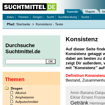
Magazin
In
Startseite
Index
Themen
Drogen
Sucht
Suchtberatung
Suche
Pfad:
Startseite
>
Konsistenz - Texte
Konsistenz
Durchsuche
Auf dieser Seite find
Suchtmittel.de
Konsistenz
getaggt w
dabei am besten zu d
zeigt Dir außerdem,
mit "
Konsistenz
" auf
Definition Konsisten
Themen
Bestand, Zusammenhal
Drogen
Amin
Banana-Daiqui
Alkohol
Eiklar
Ernest
Froze
Amphetamin
Aufputschmittel
Getränk
Heming