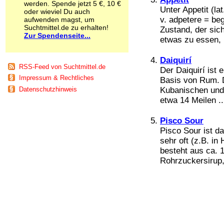
werden. Spende jetzt 5 €, 10 €
Schnüffelstoffe
Unter Appetit (la
oder wieviel Du auch
Spice
v. adpetere = be
aufwenden magst, um
Sucht / Süchte
Suchtmittel.de zu erhalten!
Zustand, der sich
Zur Spendenseite...
Alkoholsucht
etwas zu essen, .
Arbeitssucht
Co-Abhängigkeit
Daiquirí
Computersucht
RSS-Feed von Suchtmittel.de
Der Daiquirí ist e
Ess-Brechsucht
Impressum & Rechtliches
Basis von Rum. 
Essstörungen
Kubanischen und 
Datenschutzhinweis
Fernsehsucht
etwa 14 Meilen ..
Fresssucht
Internetsucht
Pisco Sour
Kaufsucht
Pisco Sour ist d
Koffeinsucht
Magersucht
sehr oft (z.B. in
Mediensucht
besteht aus ca. 1
Medikamentensucht
Rohrzuckersirup, 
Nikotinsucht
Pornografiesucht
Sammelsucht
Sexsucht
Spielsucht
Medien