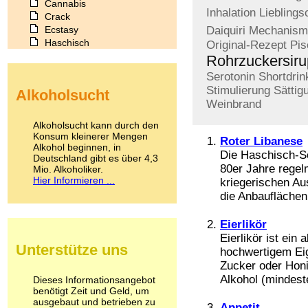
Cannabis
Inhalation
Lieblings
Crack
Ecstasy
Daiquiri
Mechanism
Haschisch
Original-Rezept
Pis
Heroin
Rohrzuckersiru
Ibogain
Serotonin
Shortdrin
Koffein
Stimulierung
Sättig
Alkoholsucht
Kokain
Weinbrand
Lachgas
LSD
Alkoholsucht kann durch den
Marihuana
Konsum kleinerer Mengen
Roter Libanese
Alkohol beginnen, in
Medikamente
Die Haschisch-So
Deutschland gibt es über 4,3
Meskalin
80er Jahre regel
Mio. Alkoholiker.
Metamphetamin
Hier Informieren ...
kriegerischen Au
Methadon
die Anbauflächen 
Morphin
Muskatnuss
Eierlikör
Nikotin
Eierlikör ist ein
Opium
Unterstütze uns
hochwertigem Eig
Pilze
Poppers
Zucker oder Hon
Psychopharmaka
Alkohol (mindest
Dieses Informationsangebot
benötigt Zeit und Geld, um
Schlafmittel
ausgebaut und betrieben zu
Schmerzmittel
Appetit