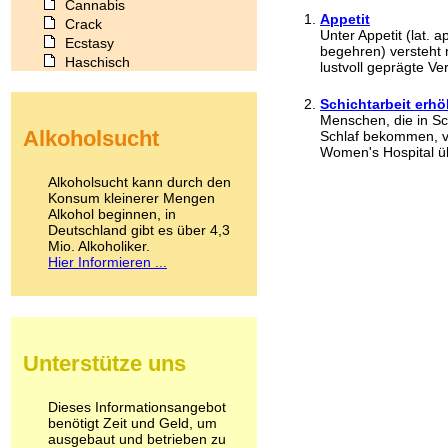
Cannabis
Appetit
Crack
Unter Appetit (lat. 
Ecstasy
begehren) versteht 
Haschisch
lustvoll geprägte Ve
Heroin
Ibogain
Schichtarbeit erhö
Koffein
Menschen, die in Sc
Alkoholsucht
Schlaf bekommen, v
Kokain
Women's Hospital üb
Lachgas
LSD
Alkoholsucht kann durch den
Marihuana
Konsum kleinerer Mengen
Alkohol beginnen, in
Medikamente
Deutschland gibt es über 4,3
Meskalin
Mio. Alkoholiker.
Metamphetamin
Hier Informieren ...
Methadon
Morphin
Muskatnuss
Nikotin
Opium
Unterstütze uns
Pilze
Poppers
Psychopharmaka
Dieses Informationsangebot
benötigt Zeit und Geld, um
Schlafmittel
ausgebaut und betrieben zu
Schmerzmittel