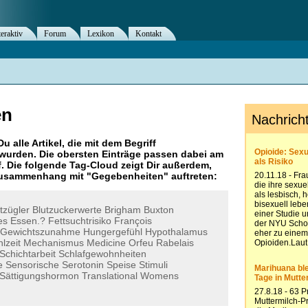
teraktiv
Forum
Lexikon
Kontakt
en
Du alle Artikel, die mit dem Begriff
wurden. Die obersten Einträge passen dabei am
. Die folgende Tag-Cloud zeigt Dir außerdem,
 Zusammenhang mit "
Gegebenheiten
" auftreten:
tzügler
Blutzuckerwerte
Brigham
Buxton
es
Essen.?
Fettsuchtrisiko
François
Gewichtszunahme
Hungergefühl
Hypothalamus
lzeit
Mechanismus
Medicine
Orfeu
Rabelais
Schichtarbeit
Schlafgewohnheiten
e
Sensorische
Serotonin
Speise
Stimuli
Sättigungshormon
Translational
Womens