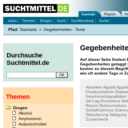
Magazin
In
Startseite
Index
Themen
Drogen
Sucht
Suchtberatung
Suche
Pfad:
Startseite
>
Gegebenheiten - Texte
Gegebenheit
Durchsuche
Auf dieser Seite findest 
Suchtmittel.de
Gegebenheiten
getaggt 
besten zu diesem Begriff
wie oft andere Tags in
Absinken
Appetit
Appeti
Cholezystokinin
Diabet
Themen
Geschmacksqualitäten
Jet-Lag
Konsistenz
Mah
Reizen
Ruheumsatzes
Drogen
Schlafrhythmus
Scienc
Alkohol
Stimulierung
Sättigung
Amphetamin
Zuckerwerte
Aufputschmittel