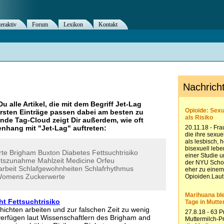
teraktiv
Forum
Lexikon
Kontakt
Du alle Artikel, die mit dem Begriff
Jet-Lag
rsten Einträge passen dabei am besten zu
ende Tag-Cloud zeigt Dir außerdem, wie oft
nhang mit "
Jet-Lag
" auftreten:
rte
Brigham
Buxton
Diabetes
Fettsuchtrisiko
htszunahme
Mahlzeit
Medicine
Orfeu
arbeit
Schlafgewohnheiten
Schlafrhythmus
Womens
Zuckerwerte
ht Fettsuchtrisiko
hichten arbeiten und zur falschen Zeit zu wenig
erfügen laut Wissenschaftlern des Brigham and