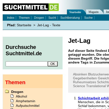
Magazin
In
Startseite
Index
Themen
Drogen
Sucht
Suchtberatung
Suche
Pfad:
Startseite
>
Jet-Lag - Texte
Jet-Lag
Durchsuche
Auf dieser Seite findest 
Suchtmittel.de
getaggt wurden. Die obe
diesem Begriff. Die folg
andere Tags in Zusamme
Absinken
Blutzuckerwe
Gegebenheiten
Gewic
Themen
Ruheumsatzes
Schicht
Science
Translational
Drogen
Alkohol
Schichtarbeit erhö
Amphetamin
Menschen, die in Sc
Aufputschmittel
Schlaf bekommen, v