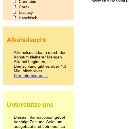
Women's Hospital üb
Cannabis
Crack
Ecstasy
Haschisch
Heroin
Ibogain
Koffein
Alkoholsucht
Kokain
Lachgas
LSD
Alkoholsucht kann durch den
Marihuana
Konsum kleinerer Mengen
Alkohol beginnen, in
Medikamente
Deutschland gibt es über 4,3
Meskalin
Mio. Alkoholiker.
Metamphetamin
Hier Informieren ...
Methadon
Morphin
Muskatnuss
Nikotin
Opium
Unterstütze uns
Pilze
Poppers
Psychopharmaka
Dieses Informationsangebot
benötigt Zeit und Geld, um
Schlafmittel
ausgebaut und betrieben zu
Schmerzmittel