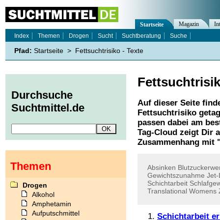
Magazin
In
Startseite
Index
Themen
Drogen
Sucht
Suchtberatung
Suche
Pfad:
Startseite
>
Fettsuchtrisiko - Texte
Fettsuchtrisi
Durchsuche
Auf dieser Seite find
Suchtmittel.de
Fettsuchtrisiko
getag
passen dabei am best
Tag-Cloud zeigt Dir 
Zusammenhang mit 
Themen
Absinken
Blutzuckerwe
Gewichtszunahme
Jet
Schichtarbeit
Schlafge
Drogen
Translational
Womens
Alkohol
Amphetamin
Aufputschmittel
Schichtarbeit er