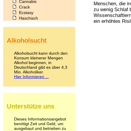
Cannabis
Menschen, die in
Crack
zu wenig Schlaf 
Ecstasy
Wissenschaftler
Haschisch
ein erhöhtes Risi
Heroin
Ibogain
Koffein
Alkoholsucht
Kokain
Lachgas
LSD
Alkoholsucht kann durch den
Marihuana
Konsum kleinerer Mengen
Alkohol beginnen, in
Medikamente
Deutschland gibt es über 4,3
Meskalin
Mio. Alkoholiker.
Metamphetamin
Hier Informieren ...
Methadon
Morphin
Muskatnuss
Nikotin
Opium
Unterstütze uns
Pilze
Poppers
Psychopharmaka
Dieses Informationsangebot
benötigt Zeit und Geld, um
Schlafmittel
ausgebaut und betrieben zu
Schmerzmittel