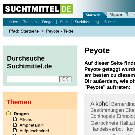
Magazin
In
Startseite
Index
Themen
Drogen
Sucht
Suchtberatung
Suche
Pfad:
Startseite
>
Peyote - Texte
Peyote
Durchsuche
Auf dieser Seite find
Suchtmittel.de
Peyote
getaggt wurde
am besten zu diesem 
Dir außerdem, wie o
"
Peyote
" auftreten:
Themen
Alkohol
Bernardin
Bestimmungen
Cite
Drogen
Echinopsis
Ethnolo
Alkohol
Getrocknete
Halluz
Amphetamin
Handelsverbot
Huxl
Aufputschmittel