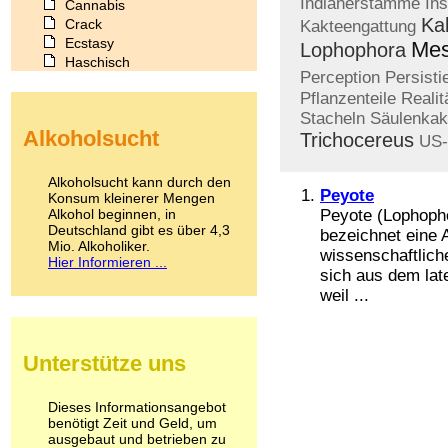
Indianerstämme
Ins
Cannabis
Ka
Crack
Kakteengattung
Ecstasy
Mes
Lophophora
Haschisch
Perception
Persisti
Heroin
Pflanzenteile
Realit
Ibogain
Stacheln
Säulenkak
Koffein
Alkoholsucht
Trichocereus
Kokain
US-
Lachgas
LSD
Alkoholsucht kann durch den
Peyote
Marihuana
Konsum kleinerer Mengen
Alkohol beginnen, in
Medikamente
Peyote (Lophophor
Deutschland gibt es über 4,3
Meskalin
bezeichnet eine 
Mio. Alkoholiker.
Metamphetamin
wissenschaftlich
Hier Informieren ...
Methadon
sich aus dem lat
Morphin
weil ...
Muskatnuss
Nikotin
Opium
Unterstütze uns
Pilze
Poppers
Psychopharmaka
Dieses Informationsangebot
benötigt Zeit und Geld, um
Schlafmittel
ausgebaut und betrieben zu
Schmerzmittel