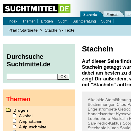
Magazin
In
Startseite
Index
Themen
Drogen
Sucht
Suchtberatung
Suche
Pfad:
Startseite
>
Stacheln - Texte
Stacheln
Durchsuche
Auf dieser Seite find
Suchtmittel.de
Stacheln
getaggt wur
dabei am besten zu d
zeigt Dir außerdem,
mit "
Stacheln
" auftr
Themen
Alkaloide
Atemlähmung
Bestimmungen
Cites-P
Engelstrompete
Getroc
Drogen
Handelsverbot
Hyoscy
Alkohol
Lophophora
Meskalin
Amphetamin
San-Pedro-Kaktus
Sco
Aufputschmittel
Stechapfelblüten
Säule