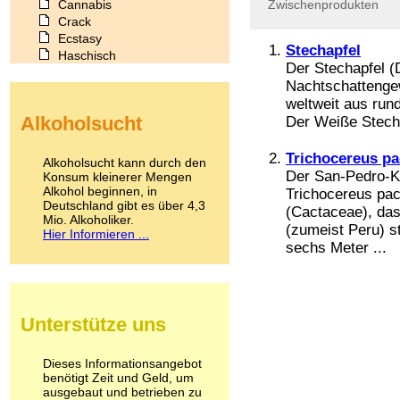
Cannabis
Zwischenprodukten
Crack
Ecstasy
Stechapfel
Haschisch
Der Stechapfel (D
Heroin
Nachtschattenge
Ibogain
weltweit aus rund
Koffein
Alkoholsucht
Der Weiße Stecha
Kokain
Lachgas
LSD
Trichocereus p
Alkoholsucht kann durch den
Marihuana
Der San-Pedro-Ka
Konsum kleinerer Mengen
Alkohol beginnen, in
Medikamente
Trichocereus pac
Deutschland gibt es über 4,3
Meskalin
(Cactaceae), da
Mio. Alkoholiker.
Metamphetamin
(zumeist Peru) s
Hier Informieren ...
Methadon
sechs Meter ...
Morphin
Muskatnuss
Nikotin
Opium
Unterstütze uns
Pilze
Poppers
Psychopharmaka
Dieses Informationsangebot
benötigt Zeit und Geld, um
Schlafmittel
ausgebaut und betrieben zu
Schmerzmittel