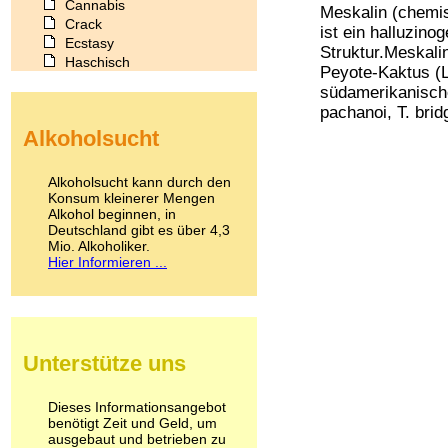
Cannabis
Meskalin (chemis
Crack
ist ein halluzino
Ecstasy
Struktur.Meskali
Haschisch
Peyote-Kaktus (L
Heroin
südamerikanisch
Ibogain
pachanoi, T. bridg
Koffein
Alkoholsucht
Kokain
Lachgas
LSD
Alkoholsucht kann durch den
Marihuana
Konsum kleinerer Mengen
Alkohol beginnen, in
Medikamente
Deutschland gibt es über 4,3
Meskalin
Mio. Alkoholiker.
Metamphetamin
Hier Informieren ...
Methadon
Morphin
Muskatnuss
Nikotin
Opium
Unterstütze uns
Pilze
Poppers
Psychopharmaka
Dieses Informationsangebot
benötigt Zeit und Geld, um
Schlafmittel
ausgebaut und betrieben zu
Schmerzmittel