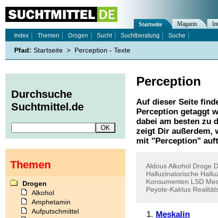
Magazin
In
Startseite
Index
Themen
Drogen
Sucht
Suchtberatung
Suche
Pfad:
Startseite
>
Perception - Texte
Perception
Durchsuche
Auf dieser Seite find
Suchtmittel.de
Perception
getaggt w
dabei am besten zu d
zeigt Dir außerdem,
mit "
Perception
" auf
Themen
Aldous
Alkohol
Droge
D
Halluzinatorische
Hallu
Konsumenten
LSD
Mes
Drogen
Peyote-Kaktus
Realität
Alkohol
Amphetamin
Aufputschmittel
Meskalin