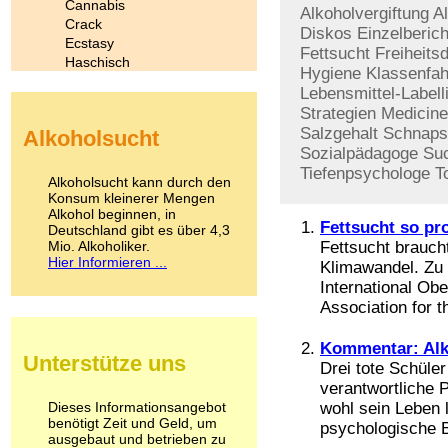
Cannabis
Alkoholvergiftung
Al
Crack
Diskos
Einzelberic
Ecstasy
Fettsucht
Freiheits
Haschisch
Hygiene
Klassenfah
Heroin
Lebensmittel-Labell
Ibogain
Strategien
Medicine
Koffein
Salzgehalt
Schnaps
Alkoholsucht
Kokain
Sozialpädagoge
Suc
Lachgas
Tiefenpsychologe
T
LSD
Alkoholsucht kann durch den
Marihuana
Konsum kleinerer Mengen
Alkohol beginnen, in
Medikamente
Fettsucht so pr
Deutschland gibt es über 4,3
Meskalin
Mio. Alkoholiker.
Fettsucht brauch
Metamphetamin
Hier Informieren ...
Klimawandel. Zu
Methadon
International Ob
Morphin
Association for 
Muskatnuss
Nikotin
Opium
Kommentar: Al
Unterstütze uns
Pilze
Drei tote Schüler
Poppers
verantwortliche 
Psychopharmaka
Dieses Informationsangebot
wohl sein Leben 
benötigt Zeit und Geld, um
Schlafmittel
psychologische 
ausgebaut und betrieben zu
Schmerzmittel