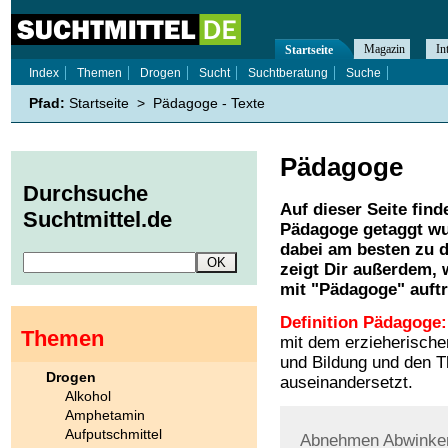
Magazin
In
Startseite
Index
Themen
Drogen
Sucht
Suchtberatung
Suche
Pfad:
Startseite
>
Pädagoge - Texte
Pädagoge
Durchsuche
Auf dieser Seite find
Suchtmittel.de
Pädagoge
getaggt wu
dabei am besten zu d
zeigt Dir außerdem,
mit "
Pädagoge
" auft
Definition Pädagoge:
Themen
mit dem erzieherische
und Bildung und den T
Drogen
auseinandersetzt.
Alkohol
Amphetamin
Aufputschmittel
Abnehmen
Abwinke