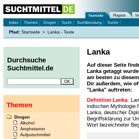
Magazin
In
Startseite
Index
Themen
Drogen
Sucht
Suchtberatung
Suche
Pfad:
Startseite
>
Lanka - Texte
Lanka
Durchsuche
Auf dieser Seite find
Suchtmittel.de
Lanka
getaggt wurden
am besten zu diesem 
Dir außerdem, wie o
"
Lanka
" auftreten:
Definition Lanka:
Lank
Themen
indischen Mythologie 
Lanka, deutscher Diplo
Drogen
Begriffsklärung zur U
Alkohol
Wort bezeichneter Begr
Amphetamin
Aufputschmittel