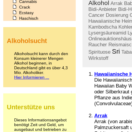
Cannabis
Alkohol
Arrak
Bab
Crack
Bidi-Anbieter
Bidi-H
Ecstasy
Cancer
Dosierung
Haschisch
Hawaiianische
Heim
Heroin
Kambodscha
Kohle
Ibogain
Lysergsäureamid
L
Koffein
Onlineauktionshäus
Alkoholsucht
Kokain
Raucher
Reismaisc
Lachgas
Sri
Spirituose
Taba
LSD
Alkoholsucht kann durch den
Marihuana
Wirkstoff
Konsum kleinerer Mengen
Alkohol beginnen, in
Medikamente
Deutschland gibt es über 4,3
Meskalin
Mio. Alkoholiker.
Hawaiianische 
Metamphetamin
Hier Informieren ...
Die Hawaiianisch
Methadon
Morphin
Hawaiian Baby W
Muskatnuss
oder Silberkraut
Nikotin
Pflanze aus Ind
Opium
(Convolvulaceae) 
Unterstütze uns
Pilze
Poppers
Arrak
Psychopharmaka
Dieses Informationsangebot
Arrak (von arabis
benötigt Zeit und Geld, um
Schlafmittel
Palmzuckersaft 
ausgebaut und betrieben zu
Schmerzmittel