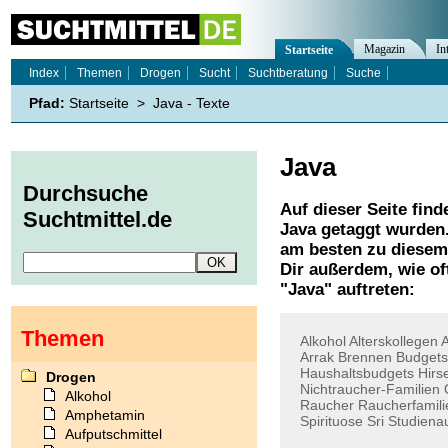
Magazin
In
Startseite
Index
Themen
Drogen
Sucht
Suchtberatung
Suche
Pfad:
Startseite
>
Java - Texte
Java
Durchsuche
Auf dieser Seite find
Suchtmittel.de
Java
getaggt wurden.
am besten zu diesem 
Dir außerdem, wie o
"
Java
" auftreten:
Themen
Alkohol
Alterskollegen
Arrak
Brennen
Budgets
Haushaltsbudgets
Hirs
Drogen
Nichtraucher-Familien
Alkohol
Raucher
Raucherfamili
Amphetamin
Spirituose
Sri
Studiena
Aufputschmittel