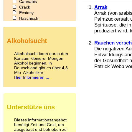
Cannabis
Arrak
Crack
Ecstasy
Arrak (von arabis
Haschisch
Palmzuckersaft 
Heroin
Spirituose, die i
Ibogain
produziert wird.
Koffein
Alkoholsucht
Kokain
Rauchen versch
Lachgas
Die negativen A
LSD
Alkoholsucht kann durch den
Entwicklungsländ
Marihuana
Konsum kleinerer Mengen
der Gesundheit h
Alkohol beginnen, in
Medikamente
Patrick Webb von 
Deutschland gibt es über 4,3
Meskalin
Mio. Alkoholiker.
Metamphetamin
Hier Informieren ...
Methadon
Morphin
Muskatnuss
Nikotin
Opium
Unterstütze uns
Pilze
Poppers
Psychopharmaka
Dieses Informationsangebot
benötigt Zeit und Geld, um
Schlafmittel
ausgebaut und betrieben zu
Schmerzmittel