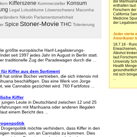
Kifferszene
Konsum
dern
Kommerzieller
ung
Legal
Lotusblume
Löwenschwanz
Maconha
arländern
Nikotin
Parlamentsmehrheit
Stoner-Movie
Spice
THC
er
Tolerierung
die größte europäische Hanf-Legalisierungs-
indet seit 1997 jedes Jahr im August in Berlin statt.
er traditionelle Zug der Paradewagen durch die ...
 für Kiffer aus dem Sortiment
l hat online Bücher vertrieben, die sich intensiv mit
huana beschäftigen. Das eine Werk von Jorge
t, wie Cannabis gezüchtet wird. 760 Farbfotos ...
iche Kiffer
ler jungen Leute in Deutschland zwischen 12 und 25
Erfahrungen mit Marihuana oder anderen illegalen
aut einem Bericht des ...
rogenpolitik
 Drogenpolitik möchte verhindern, dass Kiffer in den
eigen müssen, um an Cannabis zu kommen. Dies