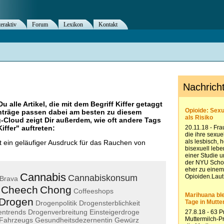
teraktiv
Forum
Lexikon
Kontakt
Du alle Artikel, die mit dem Begriff
Kiffer
getaggt
nträge passen dabei am besten zu diesem
g-Cloud zeigt Dir außerdem, wie oft andere Tags
Kiffer
" auftreten:
st ein geläufiger Ausdruck für das Rauchen von
Cannabis
Cannabiskonsum
Brava
Cheech
Chong
Coffeeshops
Drogen
Drogenpolitik
Drogensterblichkeit
entrends
Drogenverbreitung
Einsteigerdroge
Fahrzeugs
Gesundheitsdezernentin
Gewürz