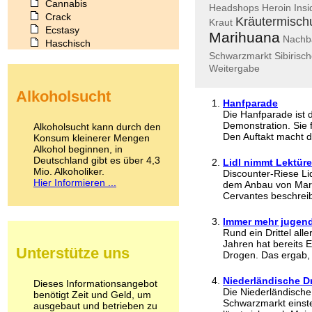
Cannabis
Headshops
Heroin
Insi
Crack
Kräutermisch
Kraut
Ecstasy
Marihuana
Nachb
Haschisch
Schwarzmarkt
Sibirisch
Heroin
Weitergabe
Ibogain
Koffein
Alkoholsucht
Kokain
Hanfparade
Lachgas
Die Hanfparade ist 
LSD
Demonstration. Sie f
Alkoholsucht kann durch den
Marihuana
Den Auftakt macht d
Konsum kleinerer Mengen
Alkohol beginnen, in
Medikamente
Deutschland gibt es über 4,3
Meskalin
Lidl nimmt Lektüre
Mio. Alkoholiker.
Discounter-Riese Lid
Metamphetamin
Hier Informieren ...
dem Anbau von Mari
Methadon
Cervantes beschreib
Morphin
Muskatnuss
Immer mehr jugendl
Nikotin
Rund ein Drittel al
Opium
Jahren hat bereits 
Unterstütze uns
Pilze
Drogen. Das ergab, l
Poppers
Niederländische D
Psychopharmaka
Dieses Informationsangebot
Die Niederländische
benötigt Zeit und Geld, um
Schlafmittel
Schwarzmarkt einst
ausgebaut und betrieben zu
Schmerzmittel