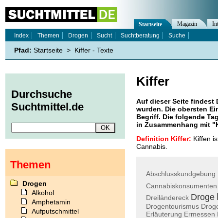
Magazin
In
Startseite
Index
Themen
Drogen
Sucht
Suchtberatung
Suche
Pfad:
Startseite
>
Kiffer - Texte
Kiffer
Durchsuche
Auf dieser Seite findest 
Suchtmittel.de
wurden. Die obersten Ei
Begriff. Die folgende Ta
in Zusammenhang mit "
Definition Kiffer:
Kiffen i
Cannabis.
Themen
Abschlusskundgebung
Drogen
Cannabiskonsumenten
Alkohol
Droge
Dreiländereck
Amphetamin
Drogentourismus
Drog
Aufputschmittel
Erläuterung
Ermessen