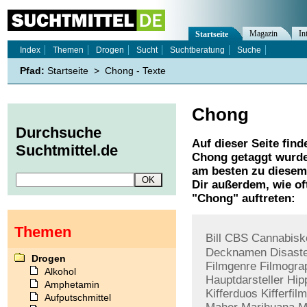
Magazin
In
Startseite
Index
Themen
Drogen
Sucht
Suchtberatung
Suche
Pfad:
Startseite
>
Chong - Texte
Chong
Durchsuche
Auf dieser Seite find
Suchtmittel.de
Chong
getaggt wurde
am besten zu diesem 
Dir außerdem, wie o
"
Chong
" auftreten:
Themen
Bill
CBS
Cannabis
Decknamen
Disast
Drogen
Filmgenre
Filmogra
Alkohol
Hauptdarsteller
Hip
Amphetamin
Kifferduos
Kifferfilm
Aufputschmittel