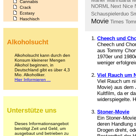
Maher
Marihuana
M
Cannabis
NORML
Next
Nice
Crack
Ecstasy
Schauspielerduo
S
Haschisch
Movie
Times
Tom
Heroin
Ibogain
Koffein
Cheech und Ch
Alkoholsucht
Kokain
Cheech und Chon
Lachgas
aus Tommy Chong
LSD
Alkoholsucht kann durch den
1970er und 1980e
Marihuana
Konsum kleinerer Mengen
weniger erfolgrei
Alkohol beginnen, in
Medikamente
Deutschland gibt es über 4,3
Meskalin
Mio. Alkoholiker.
Viel Rauch um 
Metamphetamin
Hier Informieren ...
Viel Rauch um ni
Methadon
Movie) aus dem 
Morphin
Kultfilm, da er d
Muskatnuss
widerspiegelte. 
Nikotin
Opium
Unterstütze uns
Pilze
Stoner-Movie
Poppers
Ein Stoner-Movie
Psychopharmaka
Dieses Informationsangebot
deren Handlung 
benötigt Zeit und Geld, um
Schlafmittel
Drogen dreht, od
ausgebaut und betrieben zu
Schmerzmittel