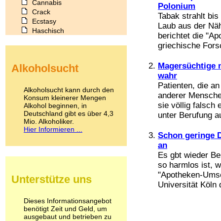
Cannabis
Polonium
Crack
Tabak strahlt bis
Ecstasy
Laub aus der Nä
Haschisch
berichtet die "A
Heroin
griechische Forsc
Ibogain
Koffein
Magersüchtige 
Alkoholsucht
Kokain
wahr
Lachgas
Patienten, die an
LSD
Alkoholsucht kann durch den
anderer Menschen
Marihuana
Konsum kleinerer Mengen
sie völlig falsch
Alkohol beginnen, in
Medikamente
Deutschland gibt es über 4,3
unter Berufung au
Meskalin
Mio. Alkoholiker.
Metamphetamin
Hier Informieren ...
Methadon
Schon geringe 
Morphin
an
Muskatnuss
Es gbt wieder Be
Nikotin
so harmlos ist, 
Opium
"Apotheken-Umsch
Unterstütze uns
Pilze
Universität Köln 
Poppers
Psychopharmaka
Dieses Informationsangebot
benötigt Zeit und Geld, um
Schlafmittel
ausgebaut und betrieben zu
Schmerzmittel