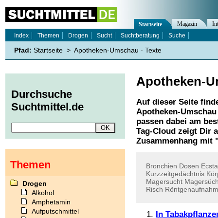
Magazin
In
Startseite
Index
Themen
Drogen
Sucht
Suchtberatung
Suche
Pfad:
Startseite
>
Apotheken-Umschau - Texte
Apotheken-U
Durchsuche
Auf dieser Seite find
Suchtmittel.de
Apotheken-Umschau
passen dabei am best
Tag-Cloud zeigt Dir 
Zusammenhang mit 
Themen
Bronchien
Dosen
Ecsta
Kurzzeitgedächtnis
Kör
Magersucht
Magersüch
Drogen
Risch
Röntgenaufnah
Alkohol
Amphetamin
Aufputschmittel
In Tabakpflanze