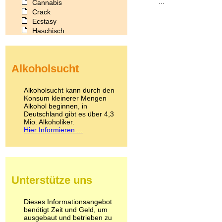
...
Cannabis
Crack
Ecstasy
Haschisch
Heroin
Ibogain
Koffein
Alkoholsucht
Kokain
Lachgas
LSD
Alkoholsucht kann durch den
Marihuana
Konsum kleinerer Mengen
Alkohol beginnen, in
Medikamente
Deutschland gibt es über 4,3
Meskalin
Mio. Alkoholiker.
Metamphetamin
Hier Informieren ...
Methadon
Morphin
Muskatnuss
Nikotin
Opium
Unterstütze uns
Pilze
Poppers
Psychopharmaka
Dieses Informationsangebot
benötigt Zeit und Geld, um
Schlafmittel
ausgebaut und betrieben zu
Schmerzmittel