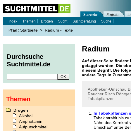
Magazin
In
Startseite
Index
Themen
Drogen
Sucht
Suchtberatung
Suche
Pfad:
Startseite
>
Radium - Texte
Radium
Durchsuche
Auf dieser Seite findest 
Suchtmittel.de
getaggt wurden. Die obe
diesem Begriff. Die folg
andere Tags in Zusamme
Apotheken-Umschau
B
Raucher
Risch
Röntge
Themen
Tabakpflanzen
Drogen
In Tabakpflanzen 
Alkohol
Tabak strahlt bis zu
Amphetamin
Nähe des Kernkraftw
Aufputschmittel
Umschau" unter Beru