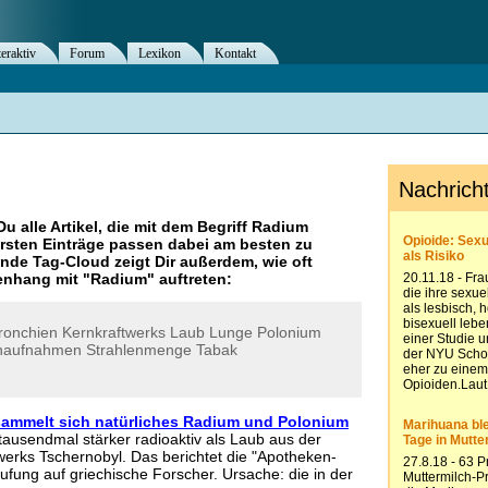
teraktiv
Forum
Lexikon
Kontakt
Du alle Artikel, die mit dem Begriff
Radium
rsten Einträge passen dabei am besten zu
ende Tag-Cloud zeigt Dir außerdem, wie oft
nhang mit "
Radium
" auftreten:
ronchien
Kernkraftwerks
Laub
Lunge
Polonium
naufnahmen
Strahlenmenge
Tabak
sammelt sich natürliches Radium und Polonium
 tausendmal stärker radioaktiv als Laub aus der
erks Tschernobyl. Das berichtet die "Apotheken-
fung auf griechische Forscher. Ursache: die in der