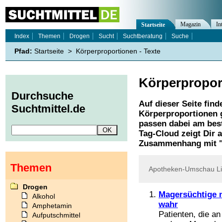
Magazin
In
Startseite
Index
Themen
Drogen
Sucht
Suchtberatung
Suche
Pfad:
Startseite
>
Körperproportionen - Texte
Körperpropor
Durchsuche
Auf dieser Seite find
Suchtmittel.de
Körperproportionen
g
passen dabei am best
Tag-Cloud zeigt Dir 
Zusammenhang mit 
Themen
Apotheken-Umschau
Li
Drogen
Magersüchtige 
Alkohol
wahr
Amphetamin
Patienten, die an
Aufputschmittel