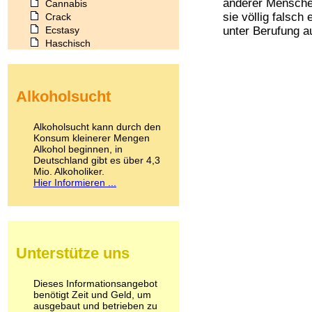
anderer Menschen
Cannabis
sie völlig falsch
Crack
Ecstasy
unter Berufung au
Haschisch
Heroin
Ibogain
Koffein
Alkoholsucht
Kokain
Lachgas
LSD
Alkoholsucht kann durch den
Marihuana
Konsum kleinerer Mengen
Alkohol beginnen, in
Medikamente
Deutschland gibt es über 4,3
Meskalin
Mio. Alkoholiker.
Metamphetamin
Hier Informieren ...
Methadon
Morphin
Muskatnuss
Nikotin
Opium
Unterstütze uns
Pilze
Poppers
Psychopharmaka
Dieses Informationsangebot
benötigt Zeit und Geld, um
Schlafmittel
ausgebaut und betrieben zu
Schmerzmittel