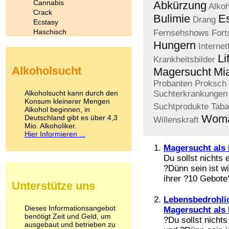
Cannabis
Abkürzung
Alkoh
Crack
Bulimie
E
Drang
Ecstasy
Haschisch
Fernsehshows
Fort
Heroin
Hungern
Internet
Ibogain
Li
Krankheitsbilder
Koffein
Alkoholsucht
Magersucht
Mi
Kokain
Lachgas
Probanten
Proksch
LSD
Alkoholsucht kann durch den
Suchterkrankungen
Marihuana
Konsum kleinerer Mengen
Suchtprodukte
Tab
Alkohol beginnen, in
Medikamente
Wom
Deutschland gibt es über 4,3
Meskalin
Willenskraft
Mio. Alkoholiker.
Metamphetamin
Hier Informieren ...
Methadon
Magersucht als 
Morphin
Du sollst nichts 
Muskatnuss
Nikotin
?Dünn sein ist wi
Opium
ihrer ?10 Gebote
Unterstütze uns
Pilze
Poppers
Lebensbedrohlic
Psychopharmaka
Dieses Informationsangebot
Magersucht als 
benötigt Zeit und Geld, um
Schlafmittel
?Du sollst nichts
ausgebaut und betrieben zu
Schmerzmittel