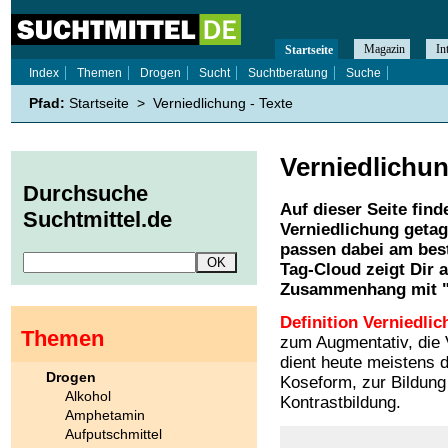
Magazin
In
Startseite
Index
Themen
Drogen
Sucht
Suchtberatung
Suche
Pfad:
Startseite
>
Verniedlichung - Texte
Verniedlichu
Durchsuche
Auf dieser Seite find
Suchtmittel.de
Verniedlichung
getag
passen dabei am best
Tag-Cloud zeigt Dir 
Zusammenhang mit 
Definition Verniedlic
Themen
zum Augmentativ, die 
dient heute meistens 
Drogen
Koseform, zur Bildun
Alkohol
Kontrastbildung.
Amphetamin
Aufputschmittel