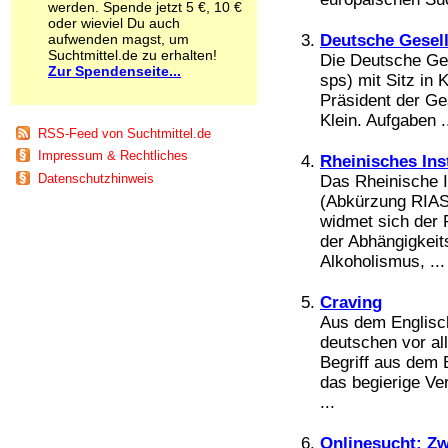
werden. Spende jetzt 5 €, 10 €
Schnüffelstoffe
oder wieviel Du auch
Spice
aufwenden magst, um
Deutsche Gesell
Sucht / Süchte
Suchtmittel.de zu erhalten!
Die Deutsche Ges
Zur Spendenseite...
Alkoholsucht
sps) mit Sitz in
Arbeitssucht
Präsident der Ge
Co-Abhängigkeit
Klein. Aufgaben .
Computersucht
RSS-Feed von Suchtmittel.de
Ess-Brechsucht
Impressum & Rechtliches
Rheinisches Ins
Essstörungen
Datenschutzhinweis
Das Rheinische I
Fernsehsucht
(Abkürzung RIAS)
Fresssucht
widmet sich der 
Internetsucht
der Abhängigkei
Kaufsucht
Alkoholismus, ...
Koffeinsucht
Magersucht
Mediensucht
Craving
Medikamentensucht
Aus dem Englisch
Nikotinsucht
deutschen vor al
Pornografiesucht
Begriff aus dem 
Sammelsucht
das begierige Ve
Sexsucht
...
Spielsucht
Medien
Onlinesucht: Zw