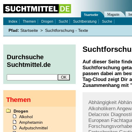
Magazin
In
Startseite
Index
Themen
Drogen
Sucht
Suchtberatung
Suche
Pfad:
Startseite
>
Suchtforschung - Texte
Suchtforsch
Durchsuche
Auf dieser Seite find
Suchtmittel.de
Suchtforschung
geta
passen dabei am best
Tag-Cloud zeigt Dir 
Zusammenhang mit 
Themen
Abhängigkeit
Abhän
Alkoholikern
Angew
Drogen
Delacroix
Diagnosti
Alkohol
European
Fachtagu
Amphetamin
Forschungsvorhab
Aufputschmittel