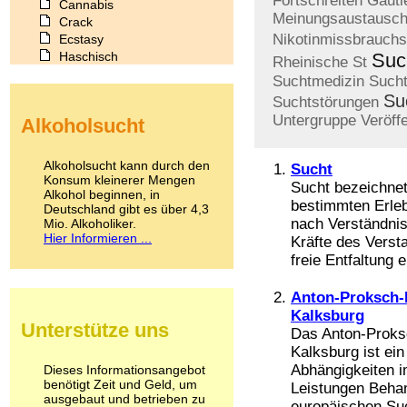
Fortschreiten
Gauti
Cannabis
Meinungsaustausc
Crack
Nikotinmissbrauchs
Ecstasy
Haschisch
Suc
Rheinische
St
Heroin
Suchtmedizin
Sucht
Ibogain
Su
Suchtstörungen
Koffein
Untergruppe
Veröff
Alkoholsucht
Kokain
Lachgas
LSD
Alkoholsucht kann durch den
Sucht
Marihuana
Konsum kleinerer Mengen
Sucht bezeichne
Alkohol beginnen, in
Medikamente
bestimmten Erle
Deutschland gibt es über 4,3
Meskalin
nach Verständnis
Mio. Alkoholiker.
Metamphetamin
Hier Informieren ...
Kräfte des Verst
Methadon
freie Entfaltung e
Morphin
Muskatnuss
Anton-Proksch-I
Nikotin
Kalksburg
Opium
Unterstütze uns
Pilze
Das Anton-Proksc
Poppers
Kalksburg ist ei
Psychopharmaka
Abhängigkeiten i
Dieses Informationsangebot
benötigt Zeit und Geld, um
Schlafmittel
Leistungen Behan
ausgebaut und betrieben zu
Schmerzmittel
europäischen Such