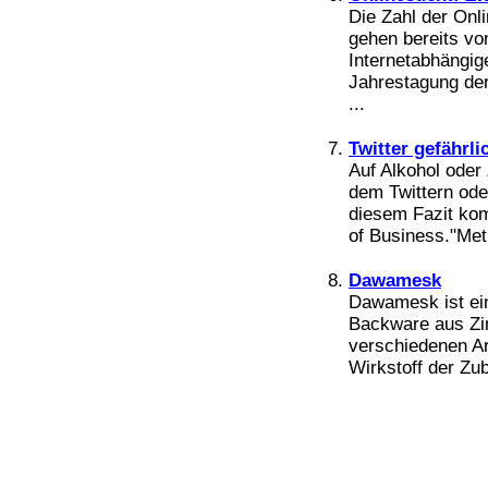
Bücher
Die Zahl der Onli
Filme
gehen bereits vo
Internetabhängig
Jahrestagung der
...
Twitter gefährli
Auf Alkohol oder 
dem Twittern od
diesem Fazit kom
of Business."Met
Dawamesk
Dawamesk ist ei
Backware aus Zi
verschiedenen Ar
Wirkstoff der Zu