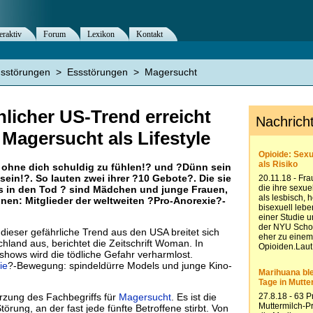
eraktiv
Forum
Lexikon
Kontakt
nsstörungen
>
Essstörungen
>
Magersucht
licher US-Trend erreicht
Magersucht als Lifestyle
, ohne dich schuldig zu fühlen!? und ?Dünn sein
 sein!?. So lauten zwei ihrer ?10 Gebote?. Die sie
s in den Tod ? sind Mädchen und junge Frauen,
nen: Mitglieder der weltweiten ?Pro-Anorexie?-
? dieser gefährliche Trend aus den USA breitet sich
chland aus, berichtet die Zeitschrift Woman. In
shows wird die tödliche Gefahr verharmlost.
ie
?-Bewegung: spindeldürre Models und junge Kino-
ürzung des Fachbegriffs für
Magersucht
. Es ist die
örung, an der fast jede fünfte Betroffene stirbt. Von