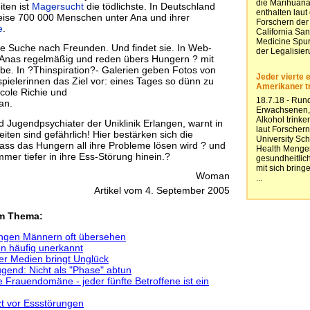
iten ist
Magersucht
die tödlichste. In Deutschland
eise 700 000 Menschen unter Ana und ihrer
e
.
die Suche nach Freunden. Und findet sie. In Web-
o-Anas regelmäßig und reden übers Hungern ? mit
abe. In ?Thinspiration?- Galerien geben Fotos von
ielerinnen das Ziel vor: eines Tages so dünn zu
cole Richie und
an.
d Jugendpsychiater der Uniklinik Erlangen, warnt in
ten sind gefährlich! Hier bestärken sich die
dass das Hungern all ihre Probleme lösen wird ? und
mer tiefer in ihre Ess-Störung hinein.?
Woman
Artikel vom 4. September 2005
em Thema:
ungen Männern oft übersehen
n häufig unerkannt
er Medien bringt Unglück
ugend: Nicht als "Phase" abtun
 Frauendomäne - jeder fünfte Betroffene ist ein
t vor Essstörungen