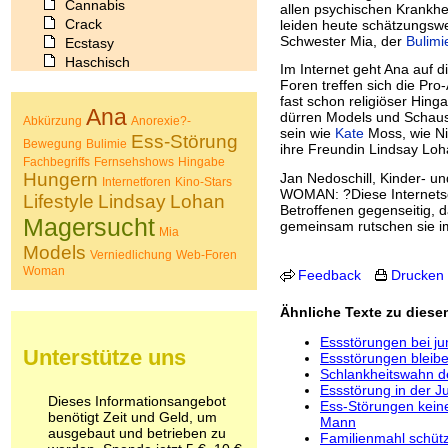
Cannabis
allen psychischen Krankhe
Crack
leiden heute schätzungsw
Schwester Mia, der
Bulimi
Ecstasy
Haschisch
Im Internet geht Ana auf 
Heroin
Foren treffen sich die Pr
Ibogain
fast schon religiöser Hing
Ana
dürren Models und Schausp
Koffein
Abkürzung
Anorexie?-
sein wie
Kate
Moss, wie Ni
Kokain
Ess-Störung
Bewegung
Bulimie
ihre Freundin Lindsay Loh
Lachgas
Fachbegriffs
Fernsehshows
Hingabe
LSD
Hungern
Jan Nedoschill, Kinder- un
Internetforen
Kino-Stars
WOMAN: ?Diese Internetsei
Marihuana
Lifestyle
Lindsay
Lohan
Betroffenen gegenseitig, 
Medikamente
Magersucht
gemeinsam rutschen sie im
Meskalin
Mia
Models
Metamphetamin
Verniedlichung
Web-Foren
Methadon
Woman
Feedback
Drucken
Morphin
Muskatnuss
Ähnliche Texte zu dies
Nikotin
Essstörungen bei j
Opium
Unterstütze uns
Essstörungen bleibe
Pilze
Schlankheitswahn d
Poppers
Essstörung in der J
Dieses Informationsangebot
Psychopharmaka
Ess-Störungen keine
benötigt Zeit und Geld, um
Mann
Schlafmittel
ausgebaut und betrieben zu
Familienmahl schütz
Schmerzmittel