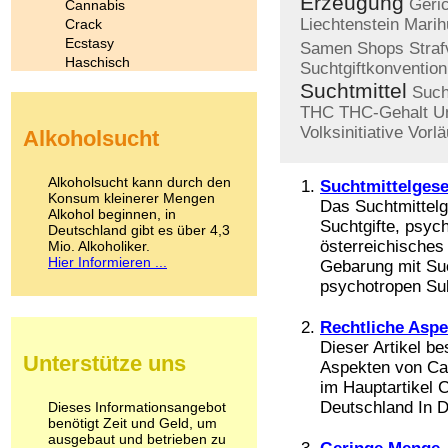
Erzeugung
Geri
Cannabis
Liechtenstein
Marih
Crack
Ecstasy
Samen
Shops
Straf
Haschisch
Suchtgiftkonvention
Heroin
Suchtmittel
Such
Ibogain
THC
THC-Gehalt
U
Koffein
Volksinitiative
Vorlä
Alkoholsucht
Kokain
Lachgas
LSD
Alkoholsucht kann durch den
Suchtmittelgese
Marihuana
Konsum kleinerer Mengen
Das Suchtmittel
Alkohol beginnen, in
Medikamente
Suchtgifte, psych
Deutschland gibt es über 4,3
Meskalin
österreichisches
Mio. Alkoholiker.
Metamphetamin
Hier Informieren ...
Gebarung mit Suc
Methadon
psychotropen Sub
Morphin
Muskatnuss
Rechtliche Asp
Nikotin
Dieser Artikel be
Opium
Unterstütze uns
Pilze
Aspekten von Can
Poppers
im Hauptartikel 
Psychopharmaka
Deutschland In D
Dieses Informationsangebot
benötigt Zeit und Geld, um
Schlafmittel
ausgebaut und betrieben zu
Schmerzmittel