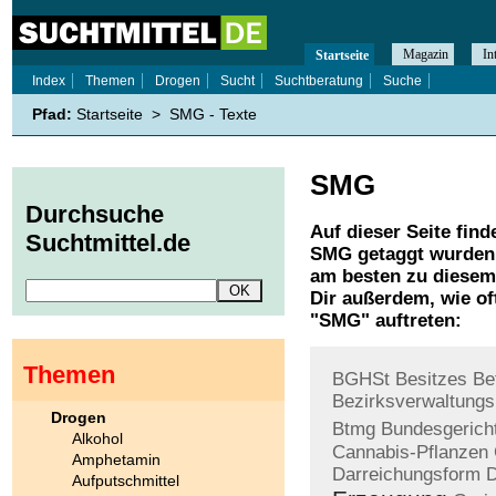
Magazin
In
Startseite
Index
Themen
Drogen
Sucht
Suchtberatung
Suche
Pfad:
Startseite
>
SMG - Texte
SMG
Durchsuche
Auf dieser Seite find
Suchtmittel.de
SMG
getaggt wurden.
am besten zu diesem 
Dir außerdem, wie o
"
SMG
" auftreten:
Themen
BGHSt
Besitzes
Be
Bezirksverwaltung
Drogen
Btmg
Bundesgerich
Alkohol
Cannabis-Pflanzen
Amphetamin
Darreichungsform
D
Aufputschmittel