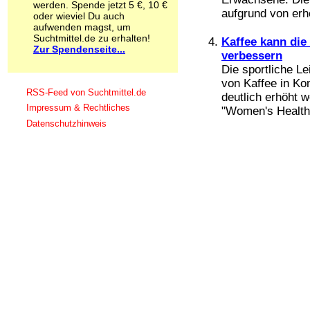
werden. Spende jetzt 5 €, 10 €
Schnüffelstoffe
aufgrund von erh
oder wieviel Du auch
Spice
aufwenden magst, um
Sucht / Süchte
Suchtmittel.de zu erhalten!
Kaffee kann die 
Zur Spendenseite...
Alkoholsucht
verbessern
Arbeitssucht
Die sportliche L
Co-Abhängigkeit
von Kaffee in Ko
Computersucht
RSS-Feed von Suchtmittel.de
deutlich erhöht 
Ess-Brechsucht
Impressum & Rechtliches
"Women's Health"
Essstörungen
Datenschutzhinweis
Fernsehsucht
Fresssucht
Internetsucht
Kaufsucht
Koffeinsucht
Magersucht
Mediensucht
Medikamentensucht
Nikotinsucht
Pornografiesucht
Sammelsucht
Sexsucht
Spielsucht
Medien