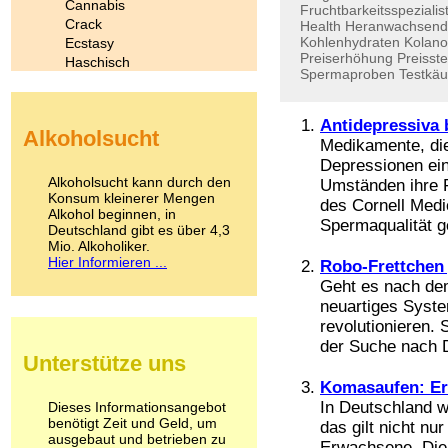
Cannabis
Fruchtbarkeitsspezialis
Crack
Health
Heranwachsen
Kohlenhydraten
Kolano
Ecstasy
Preiserhöhung
Preisst
Haschisch
Spermaproben
Testkäu
Heroin
Ibogain
Koffein
Antidepressiva 
Alkoholsucht
Kokain
Medikamente, di
Lachgas
Depressionen ei
LSD
Alkoholsucht kann durch den
Umständen ihre F
Marihuana
Konsum kleinerer Mengen
des Cornell Medi
Alkohol beginnen, in
Medikamente
Spermaqualität g
Deutschland gibt es über 4,3
Meskalin
Mio. Alkoholiker.
Metamphetamin
Hier Informieren ...
Robo-Frettchen
Methadon
Geht es nach dem
Morphin
neuartiges Syste
Muskatnuss
revolutionieren. 
Nikotin
der Suche nach D
Opium
Unterstütze uns
Pilze
Poppers
Komasaufen: Erw
Psychopharmaka
In Deutschland w
Dieses Informationsangebot
benötigt Zeit und Geld, um
Schlafmittel
das gilt nicht nu
ausgebaut und betrieben zu
Schmerzmittel
Erwachsene. Die 