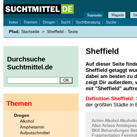
Magazin
In
Startseite
Index
Themen
Drogen
Sucht
Suchtberatung
Suche
Pfad:
Startseite
>
Sheffield - Texte
Sheffield
Durchsuche
Auf dieser Seite find
Suchtmittel.de
Sheffield
getaggt wur
dabei am besten zu d
zeigt Dir außerdem,
mit "
Sheffield
" auftr
Definition Sheffield:
S
Themen
der größten Städte in 
Drogen
Achim
Alkohol
Alkohol
Alkohol
Allan
Anlass
Antidepres
Amphetamin
BKK
Behandlungen
Bet
Aufputschmittel
Fragmentation
Feinmot