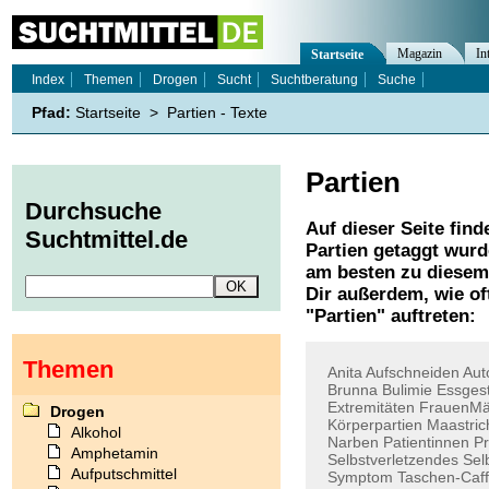
Magazin
In
Startseite
Index
Themen
Drogen
Sucht
Suchtberatung
Suche
Pfad:
Startseite
>
Partien - Texte
Partien
Durchsuche
Auf dieser Seite find
Suchtmittel.de
Partien
getaggt wurde
am besten zu diesem 
Dir außerdem, wie o
"
Partien
" auftreten:
Themen
Anita
Aufschneiden
Aut
Brunna
Bulimie
Essgest
Extremitäten
FrauenMä
Drogen
Körperpartien
Maastric
Alkohol
Narben
Patientinnen
P
Amphetamin
Selbstverletzendes
Sel
Aufputschmittel
Symptom
Taschen-Caff