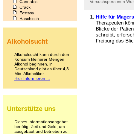
Cannabis
Versuchspersonen
Wu
Crack
Ecstasy
Hilfe für Mager
Haschisch
Therapeuten könn
Heroin
Blicke der Patie
Ibogain
schreibt, erfors
Koffein
Alkoholsucht
Freiburg das Blic
Kokain
Lachgas
LSD
Alkoholsucht kann durch den
Marihuana
Konsum kleinerer Mengen
Alkohol beginnen, in
Medikamente
Deutschland gibt es über 4,3
Meskalin
Mio. Alkoholiker.
Metamphetamin
Hier Informieren ...
Methadon
Morphin
Muskatnuss
Nikotin
Opium
Unterstütze uns
Pilze
Poppers
Psychopharmaka
Dieses Informationsangebot
benötigt Zeit und Geld, um
Schlafmittel
ausgebaut und betrieben zu
Schmerzmittel