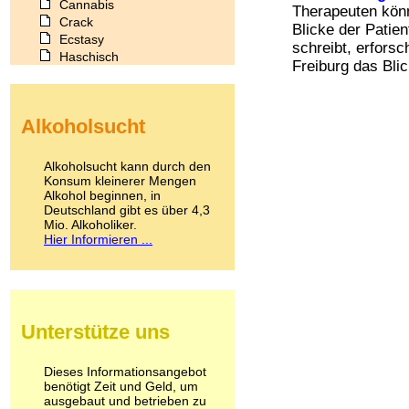
Cannabis
Therapeuten könn
Crack
Blicke der Patie
Ecstasy
schreibt, erfors
Haschisch
Freiburg das Blic
Heroin
Ibogain
Koffein
Alkoholsucht
Kokain
Lachgas
LSD
Alkoholsucht kann durch den
Marihuana
Konsum kleinerer Mengen
Alkohol beginnen, in
Medikamente
Deutschland gibt es über 4,3
Meskalin
Mio. Alkoholiker.
Metamphetamin
Hier Informieren ...
Methadon
Morphin
Muskatnuss
Nikotin
Opium
Unterstütze uns
Pilze
Poppers
Psychopharmaka
Dieses Informationsangebot
benötigt Zeit und Geld, um
Schlafmittel
ausgebaut und betrieben zu
Schmerzmittel