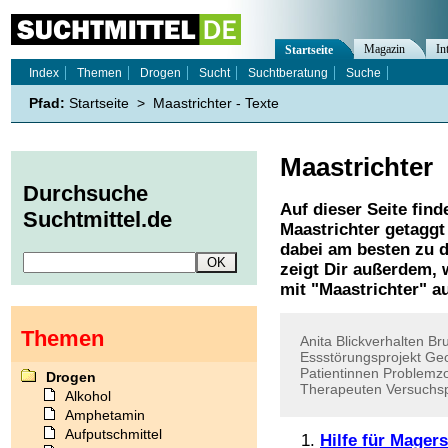
Magazin
In
Startseite
Index
Themen
Drogen
Sucht
Suchtberatung
Suche
Pfad:
Startseite
>
Maastrichter - Texte
Maastrichter
Durchsuche
Auf dieser Seite find
Suchtmittel.de
Maastrichter
getaggt 
dabei am besten zu d
zeigt Dir außerdem,
mit "
Maastrichter
" a
Themen
Anita
Blickverhalten
Br
Essstörungsprojekt
Ge
Patientinnen
Problemz
Drogen
Therapeuten
Versuchs
Alkohol
Amphetamin
Aufputschmittel
Hilfe für Mager