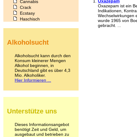
Oxazepam
Cannabis
Oxazepam ist ein Be
Crack
Indikationen, Kontr
Ecstasy
Wechselwirkungen e
Haschisch
wurde 1965 von Boe
Heroin
gebracht. ...
Ibogain
Koffein
Alkoholsucht
Kokain
Lachgas
LSD
Alkoholsucht kann durch den
Marihuana
Konsum kleinerer Mengen
Alkohol beginnen, in
Medikamente
Deutschland gibt es über 4,3
Meskalin
Mio. Alkoholiker.
Metamphetamin
Hier Informieren ...
Methadon
Morphin
Muskatnuss
Nikotin
Opium
Unterstütze uns
Pilze
Poppers
Psychopharmaka
Dieses Informationsangebot
benötigt Zeit und Geld, um
Schlafmittel
ausgebaut und betrieben zu
Schmerzmittel