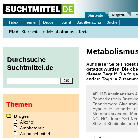
Magazin
In
Startseite
Index
Themen
Drogen
Sucht
Suchtberatung
Suche
Pfad:
Startseite
>
Metabolismus - Texte
Metabolismu
Durchsuche
Auf dieser Seite findest 
Suchtmittel.de
getaggt wurden. Die obe
diesem Begriff. Die folg
andere Tags in Zusamme
ADH1B
Abstinenzlern
A
Benzodiazepin
Brustkr
Themen
Enantiomere
Glucuroni
Hypotonie
Isomerie
Le
Mammakarzinome
Mar
Drogen
NCI
NCI-Team.Seit
Neu
Alkohol
Stillzeit
Studienleiterin
Amphetamin
Aufputschmittel