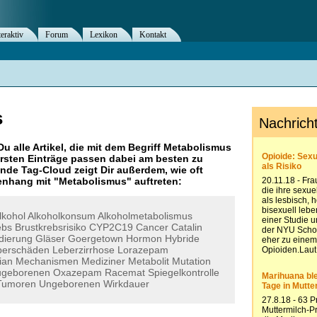
teraktiv
Forum
Lexikon
Kontakt
s
Du alle Artikel, die mit dem Begriff
Metabolismus
rsten Einträge passen dabei am besten zu
ende Tag-Cloud zeigt Dir außerdem, wie oft
nhang mit "
Metabolismus
" auftreten:
lkohol
Alkoholkonsum
Alkoholmetabolismus
ebs
Brustkrebsrisiko
CYP2C19
Cancer
Catalin
dierung
Gläser
Goergetown
Hormon
Hybride
berschäden
Leberzirrhose
Lorazepam
ian
Mechanismen
Mediziner
Metabolit
Mutation
geborenen
Oxazepam
Racemat
Spiegelkontrolle
Tumoren
Ungeborenen
Wirkdauer