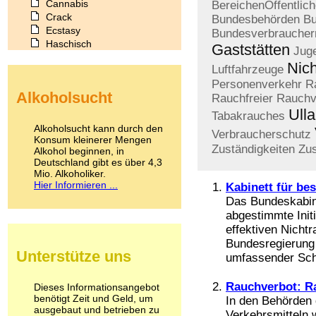
Cannabis
BereichenÖffentlic
Crack
Bundesbehörden
Bu
Ecstasy
Bundesverbraucher
Haschisch
Gaststätten
Jug
Heroin
Nic
Luftfahrzeuge
Ibogain
Personenverkehr
R
Koffein
Alkoholsucht
Kokain
Rauchfreier
Rauchv
Lachgas
Ulla
Tabakrauches
LSD
Alkoholsucht kann durch den
Verbraucherschutz
Marihuana
Konsum kleinerer Mengen
Zuständigkeiten
Zus
Alkohol beginnen, in
Medikamente
Deutschland gibt es über 4,3
Meskalin
Mio. Alkoholiker.
Metamphetamin
Hier Informieren ...
Kabinett für be
Methadon
Das Bundeskabine
Morphin
abgestimmte Init
Muskatnuss
effektiven Nicht
Nikotin
Bundesregierung 
Opium
Unterstütze uns
umfassender Schu
Pilze
Poppers
Psychopharmaka
Rauchverbot: R
Dieses Informationsangebot
benötigt Zeit und Geld, um
Schlafmittel
In den Behörden 
ausgebaut und betrieben zu
Schmerzmittel
Verkehrsmitteln 