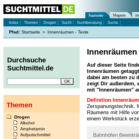
Magazin
In
Startseite
Index
Themen
Drogen
Sucht
Suchtberatung
Suche
Pfad:
Startseite
>
Innenräumen - Texte
Innenräumen
Durchsuche
Auf dieser Seite find
Suchtmittel.de
Innenräumen
getaggt
dabei am besten zu d
zeigt Dir außerdem,
mit "
Innenräumen
" a
Definition Innenräum
Themen
Zerspanungstechnik. M
Räumens mit Hilfe von
Drogen
einem Werkstück erze
Alkohol
Amphetamin
Aufputschmittel
Bahnhöfen
Beeinträ