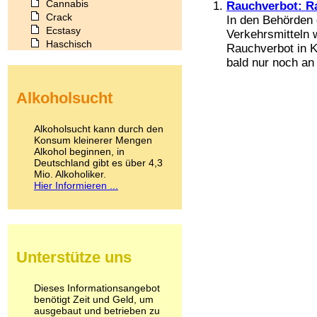
Cannabis
Rauchverbot: R
Crack
In den Behörden 
Ecstasy
Verkehrsmitteln 
Haschisch
Rauchverbot in K
Heroin
bald nur noch an
Ibogain
Koffein
Alkoholsucht
Kokain
Lachgas
LSD
Alkoholsucht kann durch den
Marihuana
Konsum kleinerer Mengen
Alkohol beginnen, in
Medikamente
Deutschland gibt es über 4,3
Meskalin
Mio. Alkoholiker.
Metamphetamin
Hier Informieren ...
Methadon
Morphin
Muskatnuss
Nikotin
Opium
Unterstütze uns
Pilze
Poppers
Psychopharmaka
Dieses Informationsangebot
benötigt Zeit und Geld, um
Schlafmittel
ausgebaut und betrieben zu
Schmerzmittel