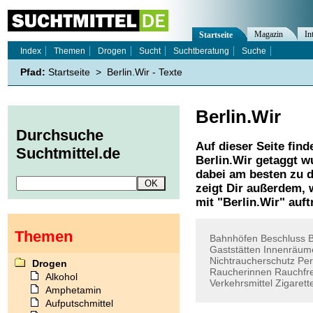
Magazin
In
Startseite
Index
Themen
Drogen
Sucht
Suchtberatung
Suche
Pfad:
Startseite
>
Berlin.Wir - Texte
Berlin.Wir
Durchsuche
Auf dieser Seite find
Suchtmittel.de
Berlin.Wir
getaggt wu
dabei am besten zu d
zeigt Dir außerdem,
mit "
Berlin.Wir
" auft
Themen
Bahnhöfen
Beschluss
B
Gaststätten
Innenräum
Nichtraucherschutz
Per
Drogen
Raucherinnen
Rauchfre
Alkohol
Verkehrsmittel
Zigarett
Amphetamin
Aufputschmittel