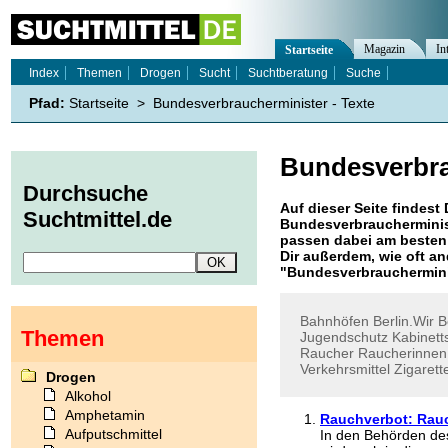
Magazin
In
Startseite
Index
Themen
Drogen
Sucht
Suchtberatung
Suche
Pfad:
Startseite
>
Bundesverbraucherminister - Texte
Bundesverbra
Durchsuche
Auf dieser Seite findest 
Suchtmittel.de
Bundesverbraucherminis
passen dabei am besten 
Dir außerdem, wie oft 
"
Bundesverbrauchermini
Bahnhöfen
Berlin.Wir
B
Themen
Jugendschutz
Kabinett
Raucher
Raucherinnen
Verkehrsmittel
Zigarett
Drogen
Alkohol
Amphetamin
Rauchverbot: Rauc
Aufputschmittel
In den Behörden des