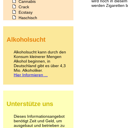
wird noch in diesem
Cannabis
werden Zigaretten b
Crack
Ecstasy
Haschisch
Heroin
Ibogain
Koffein
Alkoholsucht
Kokain
Lachgas
LSD
Alkoholsucht kann durch den
Marihuana
Konsum kleinerer Mengen
Alkohol beginnen, in
Medikamente
Deutschland gibt es über 4,3
Meskalin
Mio. Alkoholiker.
Metamphetamin
Hier Informieren ...
Methadon
Morphin
Muskatnuss
Nikotin
Opium
Unterstütze uns
Pilze
Poppers
Psychopharmaka
Dieses Informationsangebot
benötigt Zeit und Geld, um
Schlafmittel
ausgebaut und betrieben zu
Schmerzmittel