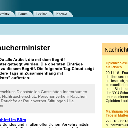
teraktiv
Forum
Lexikon
Kontakt
ucherminister
Du alle Artikel, die mit dem Begriff
ter
getaggt wurden. Die obersten Einträge
zu diesem Begriff. Die folgende Tag-Cloud zeigt
andere Tags in Zusammenhang mit
ster
" auftreten:
eschluss
Dienststellen
Gaststätten
Innenräumen
s
Nichtraucherschutz
Personenverkehr
Rauchen
Rauchfreier
Rauchverbot
Stiftungen
Ulla
en
hfrei im Büro
 Bundes und in allen öffentlichen Verkehrsmitteln