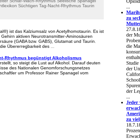
eiter
Schlaf-Wach-Rhythmus
Seelische
Spanagel
htlexikon
Süchtigen
Tag-Nacht-Rhythmus
Taurin
®) ist das Kalziumsalz von Acetylhomotaurin. Es ist
 Gehirn aktiven Neurotransmitter-Aminosäuren
säure (GABA bzw. GABS), Glutamat und Taurin.
ie Übererregbarkeit des ...
ht-Rhythmus begünstigt Alkoholismus
rstellt, so steigt die Lust auf Alkohol. Darauf deuten
isse des Nationalen Genomforschungsnetzes
schaftler um Professor Rainer Spanagel vom