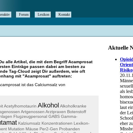
teraktiv
Forum
Lexikon
Kontakt
Du alle Artikel, die mit dem Begriff
Acamprosat
rsten Einträge passen dabei am besten zu
ende Tag-Cloud zeigt Dir außerdem, wie oft
nhang mit "
Acamprosat
" auftreten:
camprosat ist das Calciumsalz von
Alkohol
it
Acetylhomotaurin
Alkoholkranke
rsgenossen
Artgenossen
Arztpraxen
Botenstoff
nlagen
Flugzeugpersonal
GABS
Gamma-
utamat
Kalziumsalz
Konzentrationen
Lexikon-
ent
Mutation
Mäuse
Per2-Gen
Probanden