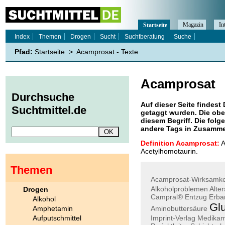
Magazin
In
Startseite
Index
Themen
Drogen
Sucht
Suchtberatung
Suche
Pfad:
Startseite
>
Acamprosat - Texte
Acamprosat
Durchsuche
Auf dieser Seite findest 
Suchtmittel.de
getaggt wurden. Die obe
diesem Begriff. Die folg
andere Tags in Zusamme
Definition Acamprosat:
A
Acetylhomotaurin.
Themen
Acamprosat-Wirksamke
Alkoholproblemen
Alte
Drogen
Campral®
Entzug
Erba
Alkohol
Gl
Amphetamin
Aminobuttersäure
Aufputschmittel
Imprint-Verlag
Medikam