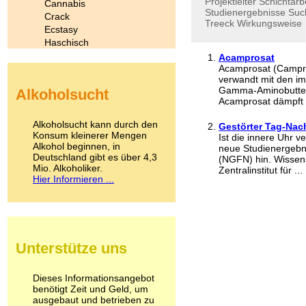
Projektleiter
Schichtarb
Cannabis
Studienergebnisse
Suc
Crack
Treeck
Wirkungsweise
Ecstasy
Haschisch
Heroin
Acamprosat
Ibogain
Acamprosat (Campral
verwandt mit den im
Koffein
Gamma-Aminobutter
Alkoholsucht
Kokain
Acamprosat dämpft d
Lachgas
LSD
Alkoholsucht kann durch den
Gestörter Tag-Nac
Marihuana
Konsum kleinerer Mengen
Ist die innere Uhr ve
Alkohol beginnen, in
Medikamente
neue Studienergebn
Deutschland gibt es über 4,3
Meskalin
(NGFN) hin. Wissen
Mio. Alkoholiker.
Zentralinstitut für ...
Metamphetamin
Hier Informieren ...
Methadon
Morphin
Muskatnuss
Nikotin
Opium
Unterstütze uns
Pilze
Poppers
Psychopharmaka
Dieses Informationsangebot
benötigt Zeit und Geld, um
Schlafmittel
ausgebaut und betrieben zu
Schmerzmittel