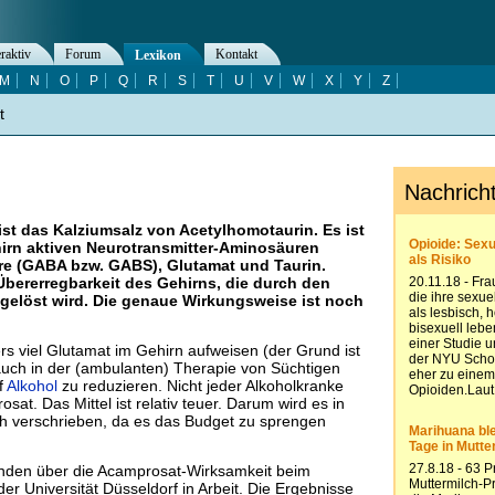
eraktiv
Forum
Kontakt
Lexikon
M
N
O
P
Q
R
S
T
U
V
W
X
Y
Z
t
st das Kalziumsalz von Acetylhomotaurin. Es ist
irn aktiven Neurotransmitter-Aminosäuren
 (GABA bzw. GABS), Glutamat und Taurin.
bererregbarkeit des Gehirns, die durch den
gelöst wird. Die genaue Wirkungsweise ist noch
s viel Glutamat im Gehirn aufweisen (der Grund ist
auch in der (ambulanten) Therapie von Süchtigen
f
Alkohol
zu reduzieren. Nicht jeder Alkoholkranke
sat. Das Mittel ist relativ teuer. Darum wird es in
ich verschrieben, da es das Budget zu sprengen
anden über die Acamprosat-Wirksamkeit beim
der Universität Düsseldorf in Arbeit. Die Ergebnisse