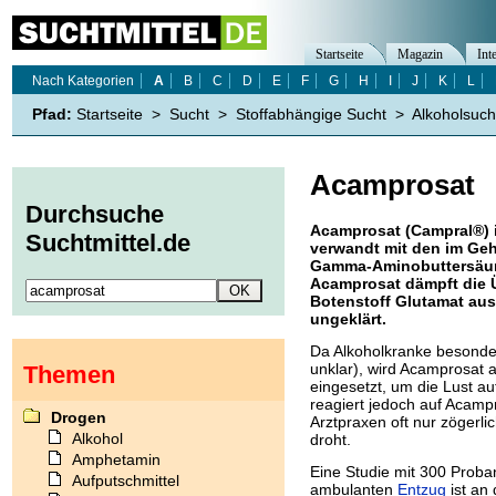
Startseite
Magazin
Int
Nach Kategorien
A
B
C
D
E
F
G
H
I
J
K
L
Pfad:
Startseite
>
Sucht
>
Stoffabhängige Sucht
>
Alkoholsuch
Acamprosat
Durchsuche
Acamprosat (Campral®) i
Suchtmittel.de
verwandt mit den im Geh
Gamma-Aminobuttersäure
Acamprosat dämpft die Ü
Botenstoff Glutamat aus
ungeklärt.
Da Alkoholkranke besonder
unklar), wird Acamprosat 
Themen
eingesetzt, um die Lust au
reagiert jedoch auf Acampro
Drogen
Arztpraxen oft nur zögerl
Alkohol
droht.
Amphetamin
Eine Studie mit 300 Prob
Aufputschmittel
ambulanten
Entzug
ist an 