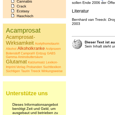
Cannabis
sollen Ende 2006 der Öffen
Crack
Literatur
Ecstasy
Haschisch
Bernhard van Treeck:
Dro
Heroin
2003
Ibogain
Acamprosat
Koffein
Kokain
Acamprosat-
Lachgas
Wirksamkeit
Dieser Text ist a
Acetylhomotaurin
LSD
Sein Inhalt steht 
Alkoholkranke
Alkohol
Arztpraxen
Marihuana
Botenstoff
Campral®
Entzug
GABS
Medikamente
Gamma-Aminobuttersäure
Meskalin
Glutamat
Kalziumsalz
Lexikon-
Metamphetamin
Imprint-Verlag
Probanden
Suchtlexikon
Methadon
Süchtigen
Taurin
Treeck
Wirkungsweise
Morphin
Muskatnuss
Nikotin
Opium
Unterstütze uns
Pilze
Poppers
Psychopharmaka
Dieses Informationsangebot
benötigt Zeit und Geld, um
Schlafmittel
ausgebaut und betrieben zu
Schmerzmittel