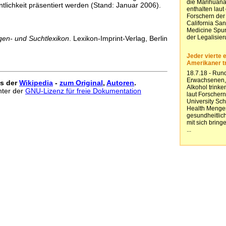
tlichkeit präsentiert werden (Stand: Januar 2006).
gen- und Suchtlexikon
. Lexikon-Imprint-Verlag, Berlin
us der
Wikipedia
-
zum Original
,
Autoren
.
unter der
GNU-Lizenz für freie Dokumentation