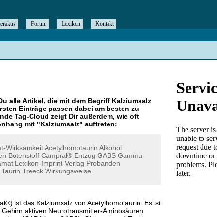
teraktiv
Forum
Lexikon
Kontakt
Du alle Artikel, die mit dem Begriff
Kalziumsalz
rsten Einträge passen dabei am besten zu
ende Tag-Cloud zeigt Dir außerdem, wie oft
nhang mit "
Kalziumsalz
" auftreten:
t-Wirksamkeit
Acetylhomotaurin
Alkohol
en
Botenstoff
Campral®
Entzug
GABS
Gamma-
amat
Lexikon-Imprint-Verlag
Probanden
Taurin
Treeck
Wirkungsweise
®) ist das Kalziumsalz von Acetylhomotaurin. Es ist
 Gehirn aktiven Neurotransmitter-Aminosäuren