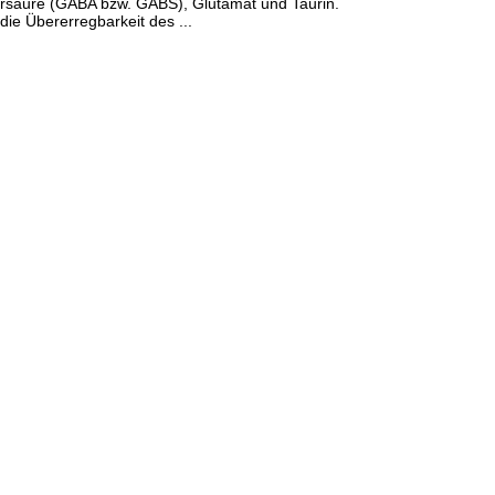
säure (GABA bzw. GABS), Glutamat und Taurin.
ie Übererregbarkeit des ...