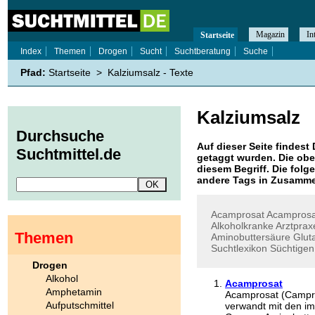
Magazin
In
Startseite
Index
Themen
Drogen
Sucht
Suchtberatung
Suche
Pfad:
Startseite
>
Kalziumsalz - Texte
Kalziumsalz
Durchsuche
Auf dieser Seite findest 
Suchtmittel.de
getaggt wurden. Die obe
diesem Begriff. Die folg
andere Tags in Zusamme
Acamprosat
Acamprosa
Alkoholkranke
Arztprax
Themen
Aminobuttersäure
Glut
Suchtlexikon
Süchtigen
Drogen
Alkohol
Acamprosat
Amphetamin
Acamprosat (Campral
Aufputschmittel
verwandt mit den im