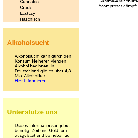
Gamma-Aminobutter
Cannabis
Acamprosat dämpft d
Crack
Ecstasy
Haschisch
Heroin
Ibogain
Koffein
Alkoholsucht
Kokain
Lachgas
LSD
Alkoholsucht kann durch den
Marihuana
Konsum kleinerer Mengen
Alkohol beginnen, in
Medikamente
Deutschland gibt es über 4,3
Meskalin
Mio. Alkoholiker.
Metamphetamin
Hier Informieren ...
Methadon
Morphin
Muskatnuss
Nikotin
Opium
Unterstütze uns
Pilze
Poppers
Psychopharmaka
Dieses Informationsangebot
benötigt Zeit und Geld, um
Schlafmittel
ausgebaut und betrieben zu
Schmerzmittel