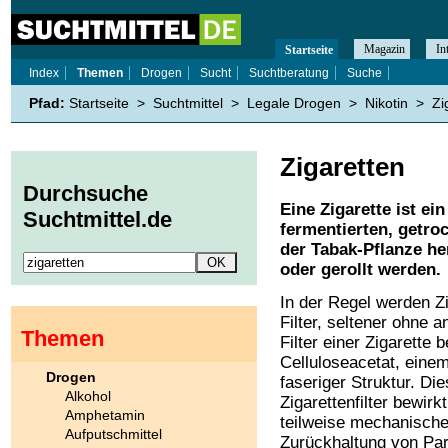
Magazin
In
Startseite
Index
Themen
Drogen
Sucht
Suchtberatung
Suche
Pfad:
Startseite
>
Suchtmittel
>
Legale Drogen
>
Nikotin
>
Zi
Zigaretten
Durchsuche
Eine Zigarette ist ei
Suchtmittel.de
fermentierten, getro
der Tabak-Pflanze her
oder gerollt werden.
In der Regel werden Zi
Filter, seltener ohne 
Themen
Filter einer Zigarette 
Celluloseacetat, einem
Drogen
faseriger Struktur. Die
Alkohol
Zigarettenfilter bewirkt
Amphetamin
teilweise mechanisch
Aufputschmittel
Zurückhaltung von Par