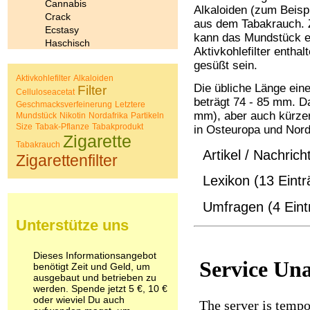
Cannabis
Alkaloiden (zum Beispi
Crack
aus dem Tabakrauch. 
Ecstasy
kann das Mundstück e
Haschisch
Aktivkohlefilter enth
Heroin
gesüßt sein.
Ibogain
Aktivkohlefilter
Alkaloiden
Koffein
Die übliche Länge eine
Filter
Celluloseacetat
Kokain
beträgt 74 - 85 mm. D
Geschmacksverfeinerung
Letztere
Lachgas
mm), aber auch kürzer
Mundstück
Nikotin
Nordafrika
Partikeln
LSD
Size
Tabak-Pflanze
Tabakprodukt
in Osteuropa und Norda
Marihuana
Zigarette
Tabakrauch
Medikamente
Artikel / Nachrich
Zigarettenfilter
Meskalin
Metamphetamin
Lexikon (13 Eintr
Methadon
Morphin
Umfragen (4 Eint
Muskatnuss
Unterstütze uns
Nikotin
Opium
Pilze
Dieses Informationsangebot
benötigt Zeit und Geld, um
Poppers
ausgebaut und betrieben zu
Psychopharmaka
werden. Spende jetzt 5 €, 10 €
Schlafmittel
oder wieviel Du auch
Schmerzmittel