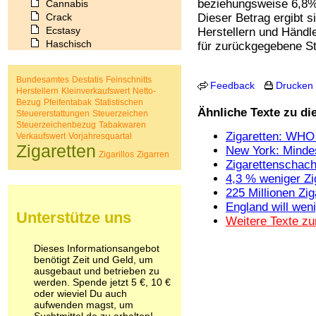
beziehungsweise 6,8% 
Cannabis
Crack
Dieser Betrag ergibt 
Ecstasy
Herstellern und Händl
Haschisch
für zurückgegebene St
Heroin
Ibogain
Bundesamtes
Destatis
Feinschnitts
Koffein
Feedback
Drucken
Herstellern
Kleinverkaufswert
Netto-
Kokain
Bezug
Pfeifentabak
Statistischen
Lachgas
Ähnliche Texte zu d
Steuererstattungen
Steuerzeichen
LSD
Steuerzeichenbezug
Tabakwaren
Zigaretten: WHO 
Verkaufswert
Vorjahresquartal
Marihuana
Zigaretten
New York: Mindes
Medikamente
Zigarillos
Zigarren
Zigarettenschacht
Meskalin
Metamphetamin
4,3 % weniger Zi
Methadon
225 Millionen Zig
Morphin
England will weni
Unterstütze uns
Muskatnuss
Weitere Texte zu
Nikotin
Opium
Dieses Informationsangebot
Pilze
benötigt Zeit und Geld, um
ausgebaut und betrieben zu
Poppers
werden. Spende jetzt 5 €, 10 €
Psychopharmaka
oder wieviel Du auch
Schlafmittel
aufwenden magst, um
Schmerzmittel
Suchtmittel.de zu erhalten!