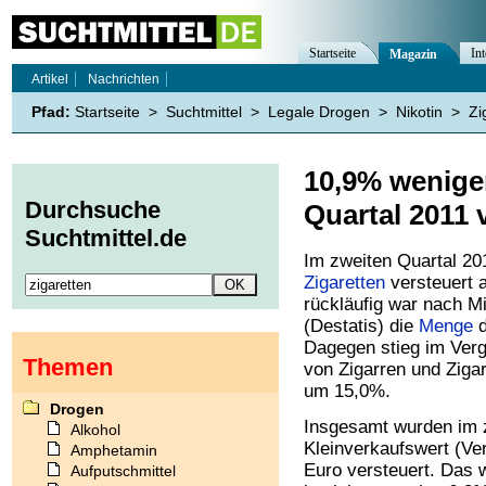
Startseite
Int
Magazin
Artikel
Nachrichten
Pfad:
Startseite
>
Suchtmittel
>
Legale Drogen
>
Nikotin
>
Zi
10,9% weniger
Durchsuche
Quartal 2011 
Suchtmittel.de
Im zweiten Quartal 20
Zigaretten
versteuert a
rückläufig war nach M
(Destatis) die
Menge
d
Dagegen stieg im Verg
Themen
von Zigarren und Ziga
um 15,0%.
Drogen
Insgesamt wurden im 
Alkohol
Kleinverkaufswert (Ve
Amphetamin
Euro versteuert. Das 
Aufputschmittel