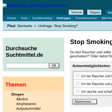
Startseite
Magazin
Int
Forum
Tests
Suchtberatung
Umfragen
Promillerechner
BMI-Re
Pfad:
Startseite
>
Umfrage: Stop Smoking?
Stop Smokin
Durchsuche
Du bist Raucher und willst
Suchtmittel.de
gescheitert? Oder liebst 
Antwortmöglichkeiten
Ich bin Raucher und 
Themen
Ich bin Raucher und 
Ich rauche und schaf
Drogen
Alkohol
Amphetamin
Aufputschmittel