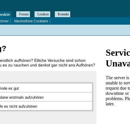
Forum
Lexikon
Kontakt
eraktiv
chner
Alkoholfreie Cocktails
g?
 endlich aufhören? Etliche Versuche sind schon
Du es zu rauchen und denkst gar nicht ans Aufhören?
finde es gut
plane erstmals aufzuhören
fe es nicht aufzuhören