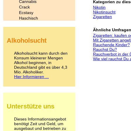
Cannabis
Kategorien zu dies
Crack
Nikotin
Nikotinsucht
Ecstasy
Zigaretten
Haschisch
Heroin
Ibogain
Ähnliche Umfragen
Koffein
Zigaretten: kaufen o
Alkoholsucht
Mit Zigaretten angef
Kokain
Rauchende Kinder?
Lachgas
Rauchst Du?
LSD
Alkoholsucht kann durch den
Rauchverbot in der Ö
Marihuana
Konsum kleinerer Mengen
Wie viel rauchst Du
Alkohol beginnen, in
Medikamente
Deutschland gibt es über 4,3
Meskalin
Mio. Alkoholiker.
Metamphetamin
Hier Informieren ...
Methadon
Morphin
Muskatnuss
Nikotin
Opium
Unterstütze uns
Pilze
Poppers
Psychopharmaka
Dieses Informationsangebot
benötigt Zeit und Geld, um
Schlafmittel
ausgebaut und betrieben zu
Schmerzmittel