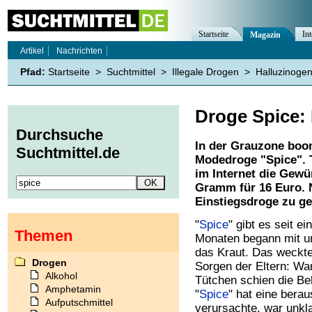
Startseite
Int
Magazin
Artikel
Nachrichten
Pfad:
Startseite
>
Suchtmittel
>
Illegale Drogen
>
Halluzinoge
Droge Spice:
Durchsuche
In der Grauzone boom
Suchtmittel.de
Modedroge "Spice". 
im Internet die Gewü
Gramm für 16 Euro. N
Einstiegsdroge zu ge
"
Spice
" gibt es seit e
Themen
Monaten begann mit u
das Kraut. Das weckte
Drogen
Sorgen der Eltern: Wan
Alkohol
Tütchen schien die Be
Amphetamin
"
Spice
" hat eine bera
Aufputschmittel
verursachte, war unkla