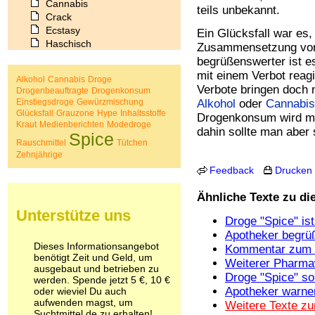
Cannabis
teils unbekannt.
Crack
Ecstasy
Ein Glücksfall war es
Haschisch
Zusammensetzung v
Heroin
begrüßenswerter ist e
Ibogain
mit einem Verbot reagi
Alkohol
Cannabis
Droge
Koffein
Verbote bringen doch n
Drogenbeauftragte
Drogenkonsum
Kokain
Einstiegsdroge
Gewürzmischung
Alkohol
oder
Cannabis
Lachgas
Glücksfall
Grauzone
Hype
Inhaltsstoffe
Drogenkonsum wird ma
LSD
Kraut
Medienberichten
Modedroge
dahin sollte man aber
Spice
Marihuana
Rauschmittel
Tütchen
Medikamente
Zehnjährige
Meskalin
Feedback
Drucken
Metamphetamin
Methadon
Ähnliche Texte zu d
Morphin
Unterstütze uns
Muskatnuss
Droge "Spice" is
Nikotin
Apotheker begrü
Opium
Dieses Informationsangebot
Kommentar zum 
benötigt Zeit und Geld, um
Pilze
Weiterer Pharmaw
ausgebaut und betrieben zu
Poppers
Droge "Spice" so
werden. Spende jetzt 5 €, 10 €
Psychopharmaka
Apotheker warne
oder wieviel Du auch
Schlafmittel
aufwenden magst, um
Weitere Texte zu
Schmerzmittel
Suchtmittel.de zu erhalten!