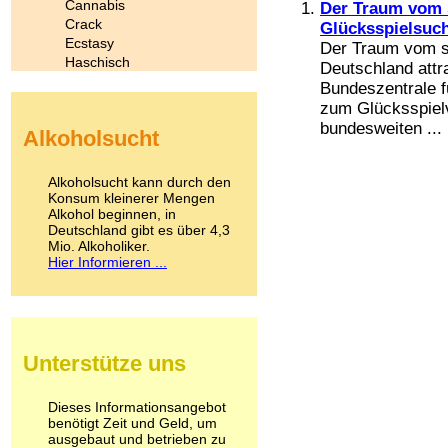
Cannabis
Der Traum vom s
Crack
Glücksspielsuc
Ecstasy
Der Traum vom sc
Haschisch
Deutschland attr
Heroin
Bundeszentrale f
Ibogain
zum Glücksspielv
Koffein
bundesweiten ...
Alkoholsucht
Kokain
Lachgas
LSD
Alkoholsucht kann durch den
Marihuana
Konsum kleinerer Mengen
Alkohol beginnen, in
Medikamente
Deutschland gibt es über 4,3
Meskalin
Mio. Alkoholiker.
Metamphetamin
Hier Informieren ...
Methadon
Morphin
Muskatnuss
Nikotin
Opium
Unterstütze uns
Pilze
Poppers
Psychopharmaka
Dieses Informationsangebot
benötigt Zeit und Geld, um
Schlafmittel
ausgebaut und betrieben zu
Schmerzmittel