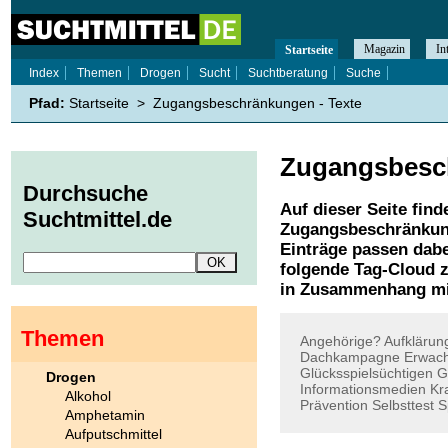
Magazin
In
Startseite
Index
Themen
Drogen
Sucht
Suchtberatung
Suche
Pfad:
Startseite
>
Zugangsbeschränkungen - Texte
Zugangsbesc
Durchsuche
Auf dieser Seite find
Suchtmittel.de
Zugangsbeschränku
Einträge passen dabe
folgende Tag-Cloud z
in Zusammenhang mi
Themen
Angehörige?
Aufklärun
Dachkampagne
Erwac
Glücksspielsüchtigen
G
Drogen
Informationsmedien
Kr
Alkohol
Prävention
Selbsttest
S
Amphetamin
Aufputschmittel