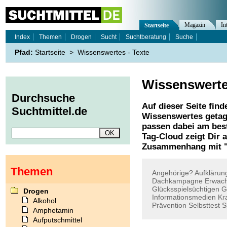
Magazin
In
Startseite
Index
Themen
Drogen
Sucht
Suchtberatung
Suche
Pfad:
Startseite
>
Wissenswertes - Texte
Wissenswert
Durchsuche
Auf dieser Seite find
Suchtmittel.de
Wissenswertes
getag
passen dabei am best
Tag-Cloud zeigt Dir 
Zusammenhang mit 
Themen
Angehörige?
Aufklärun
Dachkampagne
Erwac
Glücksspielsüchtigen
G
Drogen
Informationsmedien
Kr
Alkohol
Prävention
Selbsttest
S
Amphetamin
Aufputschmittel