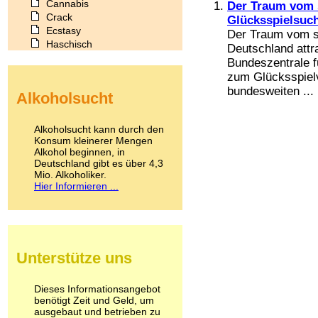
Cannabis
Der Traum vom s
Crack
Glücksspielsuc
Ecstasy
Der Traum vom sc
Haschisch
Deutschland attr
Heroin
Bundeszentrale f
Ibogain
zum Glücksspielv
Koffein
bundesweiten ...
Alkoholsucht
Kokain
Lachgas
LSD
Alkoholsucht kann durch den
Marihuana
Konsum kleinerer Mengen
Alkohol beginnen, in
Medikamente
Deutschland gibt es über 4,3
Meskalin
Mio. Alkoholiker.
Metamphetamin
Hier Informieren ...
Methadon
Morphin
Muskatnuss
Nikotin
Opium
Unterstütze uns
Pilze
Poppers
Psychopharmaka
Dieses Informationsangebot
benötigt Zeit und Geld, um
Schlafmittel
ausgebaut und betrieben zu
Schmerzmittel