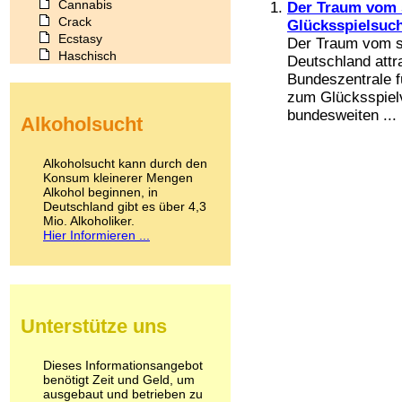
Cannabis
Der Traum vom s
Crack
Glücksspielsuc
Ecstasy
Der Traum vom sc
Haschisch
Deutschland attr
Heroin
Bundeszentrale f
Ibogain
zum Glücksspielv
Koffein
bundesweiten ...
Alkoholsucht
Kokain
Lachgas
LSD
Alkoholsucht kann durch den
Marihuana
Konsum kleinerer Mengen
Alkohol beginnen, in
Medikamente
Deutschland gibt es über 4,3
Meskalin
Mio. Alkoholiker.
Metamphetamin
Hier Informieren ...
Methadon
Morphin
Muskatnuss
Nikotin
Opium
Unterstütze uns
Pilze
Poppers
Psychopharmaka
Dieses Informationsangebot
benötigt Zeit und Geld, um
Schlafmittel
ausgebaut und betrieben zu
Schmerzmittel