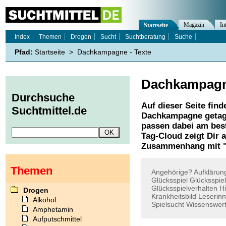
Magazin
In
Startseite
Index
Themen
Drogen
Sucht
Suchtberatung
Suche
Pfad:
Startseite
>
Dachkampagne - Texte
Dachkampag
Durchsuche
Auf dieser Seite find
Suchtmittel.de
Dachkampagne
getag
passen dabei am best
Tag-Cloud zeigt Dir 
Zusammenhang mit 
Themen
Angehörige?
Aufklärun
Glücksspiel
Glücksspie
Glücksspielverhalten
H
Drogen
Krankheitsbild
Leserin
Alkohol
Spielsucht
Wissenswer
Amphetamin
Aufputschmittel